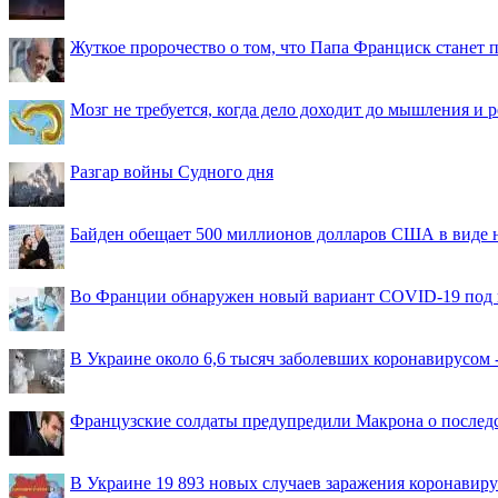
Жуткое пророчество о том, что Папа Франциск станет
Мозг не требуется, когда дело доходит до мышления и
Разгар войны Судного дня
Байден обещает 500 миллионов долларов США в виде
Во Франции обнаружен новый вариант COVID-19 под 
В Украине около 6,6 тысяч заболевших коронавирусом -
Французские солдаты предупредили Макрона о последс
В Украине 19 893 новых случаев заражения коронавир