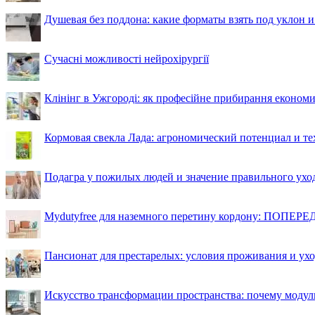
Душевая без поддона: какие форматы взять под уклон 
Сучасні можливості нейрохірургії
Клінінг в Ужгороді: як професійне прибирання економи
Кормовая свекла Лада: агрономический потенциал и т
Подагра у пожилых людей и значение правильного ухо
Mydutyfree для наземного перетину кордону: ПОПЕРЕД
Пансионат для престарелых: условия проживания и ухо
Искусство трансформации пространства: почему моду