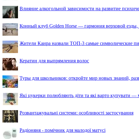
Влияние алкогольной зависимости на развитие психи
Конный клуб Golden Horse — гармония верховой езды,
Жители Каира назвали ТОП-3 самые символические п
Кератин для выпрямления волос
Туры для школьников: откройте мир новых знаний, ра
Які цукерки полюбляють діти та які варто купувати — м
Розвантажувальні системи: особливості застосування
Радіоняня - помічник для малодої матусі