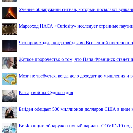
Ученые обнаружили сигнал, который посылают вулкан
Марсоход НАСА «Curiosity» исследует странные паути
Что происходит, когда звёзды во Вселенной постепенно 
Жуткое пророчество о том, что Папа Франциск станет
Мозг не требуется, когда дело доходит до мышления и
Разгар войны Судного дня
Байден обещает 500 миллионов долларов США в виде
Во Франции обнаружен новый вариант COVID-19 под 