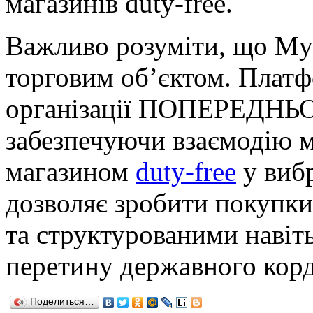
магазинів duty-free.
Важливо розуміти, що Myd
торговим об’єктом. Плат
організації ПОПЕРЕДНЬО
забезпечуючи взаємодію м
магазином
duty-free
у вибр
дозволяє зробити покупк
та структурованими навіт
перетину державного корд
Поделиться…