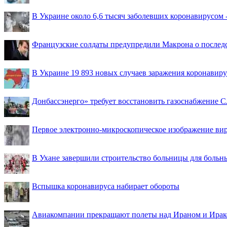
В Украине около 6,6 тысяч заболевших коронавирусом -
Французские солдаты предупредили Макрона о последс
В Украине 19 893 новых случаев заражения коронавир
Донбассэнерго» требует восстановить газоснабжение 
Первое электронно-микроскопическое изображение ви
В Ухане завершили строительство больницы для больн
Вспышка коронавируса набирает обороты
Авиакомпании прекращают полеты над Ираном и Ира