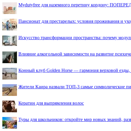
Mydutyfree для наземного перетину кордону: ПОПЕРЕД
Пансионат для престарелых: условия проживания и ухо
Искусство трансформации пространства: почему моду
Влияние алкогольной зависимости на развитие психи
Конный клуб Golden Horse — гармония верховой езды,
Жители Каира назвали ТОП-3 самые символические п
Кератин для выпрямления волос
Туры для школьников: откройте мир новых знаний, ра