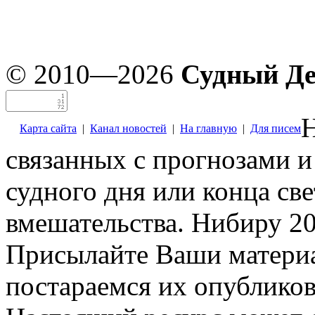
© 2010—2026
Судный Д
Н
Карта сайта
|
Канал новостей
|
На главную
|
Для писем
связанных с прогнозами и
судного дня или конца св
вмешательства. Нибиру 20
Присылайте Ваши материа
постараемся их опубликов