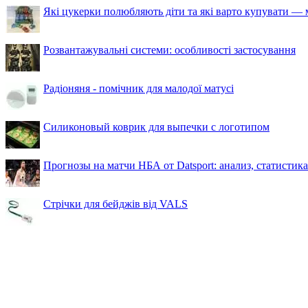
Які цукерки полюбляють діти та які варто купувати — м
Розвантажувальні системи: особливості застосування
Радіоняня - помічник для малодої матусі
Силиконовый коврик для выпечки с логотипом
Прогнозы на матчи НБА от Datsport: анализ, статистик
Стрічки для бейджів від VALS