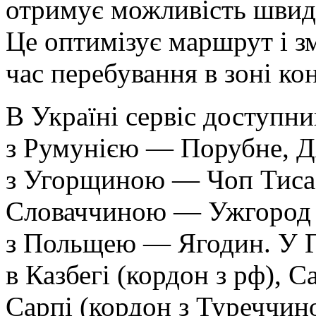
отримує можливість швидк
Це оптимізує маршрут і з
час перебування в зоні ко
В Україні сервіс доступн
з Румунією — Порубне, Д
з Угорщиною — Чоп Тиса,
Словаччиною — Ужгород 
з Польщею — Ягодин. У Г
в Казбегі
(кордон
з рф), С
Сарпі
(кордон
з Туреччин