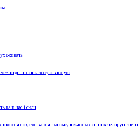
ком
 ухаживать
и чем отделать остальную ванную
ть ваш час і сили
ехнология возделывания высокоурожайных сортов белорусской с