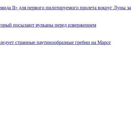
ида II» для первого пилотируемого пролета вокруг Луны за
торый посылают вулканы перед извержением
ледует странные паутинообразные гребни на Марсе