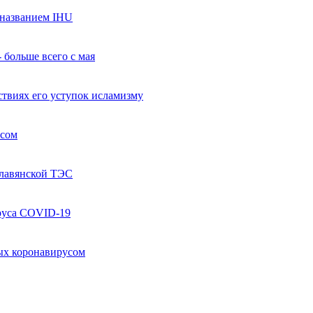
названием IHU
 больше всего с мая
твиях его уступок исламизму
усом
Славянской ТЭС
руса COVID-19
ых коронавирусом