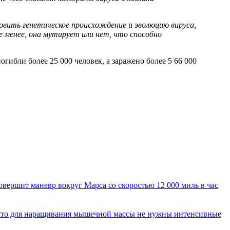
вить генетическое происхождение и эволюцию вируса,
е менее, она мутирует или нет, что способно
гибли более 25 000 человек, а заражено более 5 66 000
вершит маневр вокруг Марса со скоростью 12 000 миль в час
 что для наращивания мышечной массы не нужны интенсивные