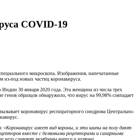
ируса COVID-19
специального микроскопа.
Изображения, напечатанные
 из-под новых частиц коронавируса.
в Индии 30 января 2020 года. Эта женщина из числа трех
е генов образцов обнаружило, что вирус на 99,98% совпадает
й вызывает коронавирус респираторного синдрома Центрально-
навирус.
:
«
Коронавирус имеет вид короны, и эти шипы на полу дают
ецепторов вместе с белковыми рецепторами и сахарными
ле чего сливают мембраны вируса и хозяина