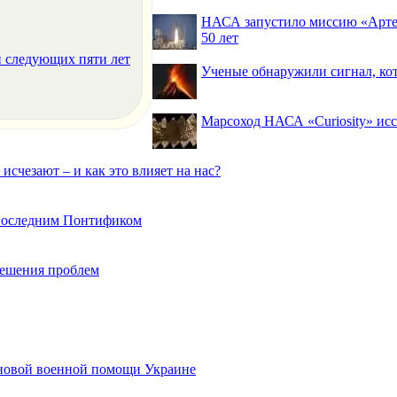
НАСА запустило миссию «Артем
50 лет
и следующих пяти лет
Ученые обнаружили сигнал, ко
Марсоход НАСА «Curiosity» исс
исчезают – и как это влияет на нас?
 последним Понтификом
 решения проблем
 новой военной помощи Украине