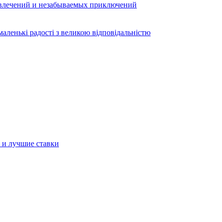
звлечений и незабываемых приключений
аленькі радості з великою відповідальністю
а и лучшие ставки