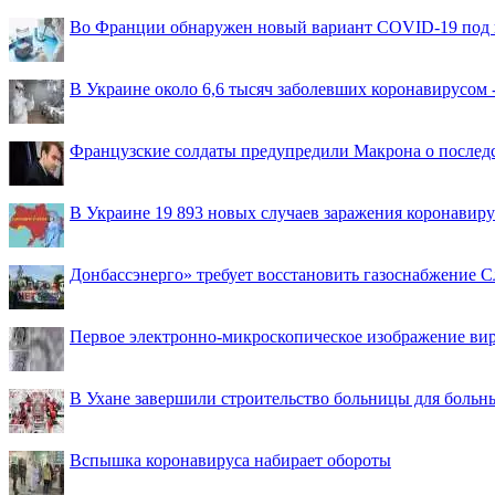
Во Франции обнаружен новый вариант COVID-19 под 
В Украине около 6,6 тысяч заболевших коронавирусом -
Французские солдаты предупредили Макрона о последс
В Украине 19 893 новых случаев заражения коронавир
Донбассэнерго» требует восстановить газоснабжение 
Первое электронно-микроскопическое изображение ви
В Ухане завершили строительство больницы для больн
Вспышка коронавируса набирает обороты