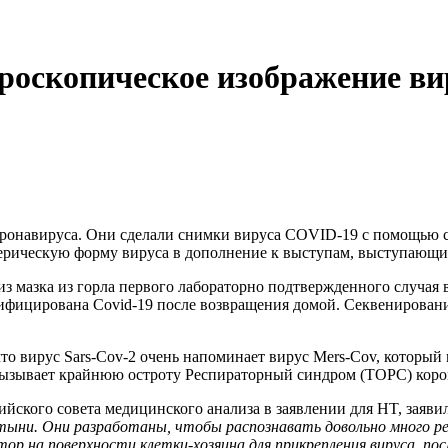
роскопическое изображение в
ронавируса.
Они сделали снимки вируса COVID-19 с помощью 
ерическую форму вируса в дополнение к выступам, выступающим
из мазка из горла первого лабораторно подтвержденного случая 
тифицирована Covid-19 после возвращения домой.
Секвенировани
что вирус Sars-Cov-2 очень напоминает вирус Mers-Cov, которы
й вызывает крайнюю остроту Респираторный синдром
(
ТОРС) коро
йского совета медицинского анализа в заявлении для HT, заявил
атыни.
Они разработаны, чтобы распознавать довольно много р
ор на поверхности клетки-хозяина для прикрепления вируса, пос