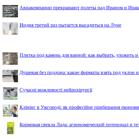
Авиакомпании прекращают полеты над Ираном и Ира
Индия третий раз пытается высадиться на Луне
Плитка под камень для ванной: как выбрать, уложить и
Душевая без поддона: какие форматы взять под уклон 
Сучасні можливості нейрохірургії
Клінінг в Ужгороді: як професійне прибирання економи
Кормовая свекла Лада: агрономический потенциал и т