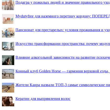
Подагра у пожилых людей и значение правильного ухо
Mydutyfree для наземного перетину кордону: ПОПЕРЕД
Пансионат для престарелых: условия проживания и ухо
Искусство трансформации пространства: почему моду
Влияние алкогольной зависимости на развитие психи
Конный клуб Golden Horse — гармония верховой езды,
Жители Каира назвали ТОП-3 самые символические п
Кератин для выпрямления волос