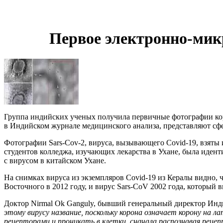
Первое электронно-мик
Группа индийских ученых получила первичные фотографии ко
в Индийском журнале медицинского анализа, представляют сф
Фотографии Sars-Cov-2, вируса, вызывающего Covid-19, взяты 
студентов колледжа, изучающих лекарства в Ухане, была иден
с вирусом в китайском Ухане.
На снимках вируса из экземпляров Covid-19 из Кералы видно, 
Восточного в 2012 году, и вирус Sars-CoV 2002 года, которы
Доктор Nirmal Ok Ganguly, бывший генеральный директор Инди
этому вирусу название, поскольку корона означает корону на л
рецепторами и проникать в клетки, сначала распознавая рецепт