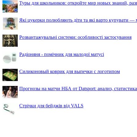
Туры для школьников: откройте мир новых знаний, ра
Які цукерки полюбляють діти та які варто купувати — м
Розвантажувальні системи: особливості застосування
Радіоняня - помічник для малодої матусі
Силиконовый коврик для выпечки с логотипом
Прогнозы на матчи НБА от Datsport: анализ, статистик
Стрічки для бейджів від VALS