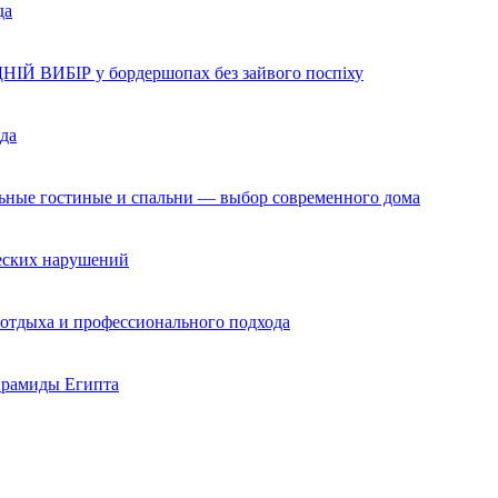
да
НІЙ ВИБІР у бордершопах без зайвого поспіху
да
льные гостиные и спальни — выбор современного дома
ческих нарушений
 отдыха и профессионального подхода
ирамиды Египта