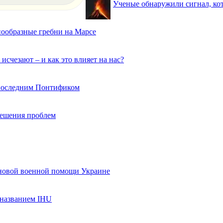
Ученые обнаружили сигнал, ко
нообразные гребни на Марсе
исчезают – и как это влияет на нас?
 последним Понтификом
 решения проблем
 новой военной помощи Украине
названием IHU