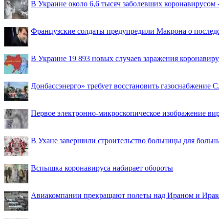
В Украине около 6,6 тысяч заболевших коронавирусом -
Французские солдаты предупредили Макрона о последс
В Украине 19 893 новых случаев заражения коронавир
Донбассэнерго» требует восстановить газоснабжение 
Первое электронно-микроскопическое изображение ви
В Ухане завершили строительство больницы для больн
Вспышка коронавируса набирает обороты
Авиакомпании прекращают полеты над Ираном и Ира