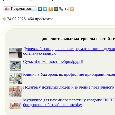
Поделиться…
24.02.2026, 464 просмотра.
дополнительные материалы по этой т
Душевая без поддона: какие форматы взять под укл
остальную ванную
Сучасні можливості нейрохірургії
Клінінг в Ужгороді: як професійне прибирання екон
Подагра у пожилых людей и значение правильного 
Mydutyfree для наземного перетину кордону: ПО
бордершопах без зайвого поспіху