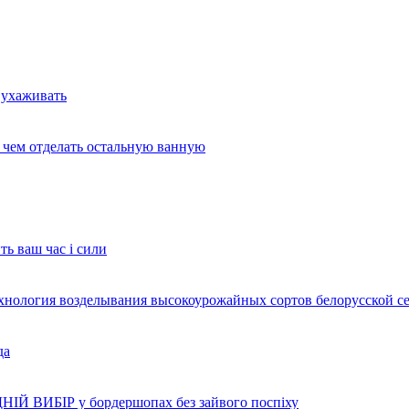
 ухаживать
и чем отделать остальную ванную
ть ваш час і сили
ехнология возделывания высокоурожайных сортов белорусской с
да
НІЙ ВИБІР у бордершопах без зайвого поспіху