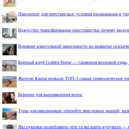
Пансионат для престарелых: условия проживания и ухо
Искусство трансформации пространства: почему моду
Влияние алкогольной зависимости на развитие психи
Конный клуб Golden Horse — гармония верховой езды,
Жители Каира назвали ТОП-3 самые символические п
Кератин для выпрямления волос
Туры для школьников: откройте мир новых знаний, ра
Які цукерки полюбляють діти та які варто купувати — м