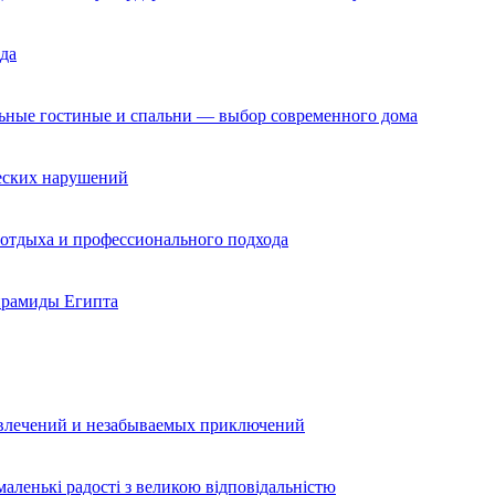
да
льные гостиные и спальни — выбор современного дома
ческих нарушений
 отдыха и профессионального подхода
ирамиды Египта
звлечений и незабываемых приключений
аленькі радості з великою відповідальністю