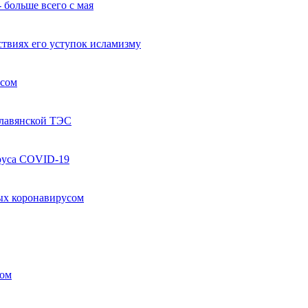
 больше всего с мая
твиях его уступок исламизму
усом
Славянской ТЭС
руса COVID-19
ых коронавирусом
ком