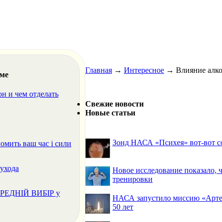
Главная
→
Интересное
→
Влияние алко
еме
он и чем отделать
Свежие новости
Новые статьи
Зонд НАСА «Психея» вот-вот со
омить ваш час і сили
ухода
Новое исследование показало,
тренировки
ПЕРЕДНІЙ ВИБІР у
НАСА запустило миссию «Артем
50 лет