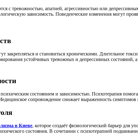
ются с тревожностью, апатией, агрессивностью или депрессивн
хологическую зависимость. Поведенческие изменения могут про
ств
ут закрепляться и становиться хроническими. Длительное токси
мирования устойчивых тревожных и депрессивных состояний, а
мости
 психическим состоянием и зависимостью. Психотерапия помога
Медицинское сопровождение снижает выраженность симптомов и
голя
лизма в Киеве
, которое создаёт физиологический барьер для у
 психического состояния. В сочетании с психотерапией подшиван