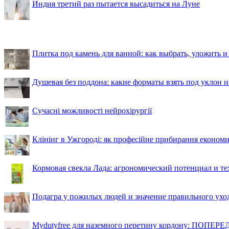
Индия третий раз пытается высадиться на Луне
Плитка под камень для ванной: как выбрать, уложить и
Душевая без поддона: какие форматы взять под уклон 
Сучасні можливості нейрохірургії
Клінінг в Ужгороді: як професійне прибирання економи
Кормовая свекла Лада: агрономический потенциал и т
Подагра у пожилых людей и значение правильного ухо
Mydutyfree для наземного перетину кордону: ПОПЕРЕД