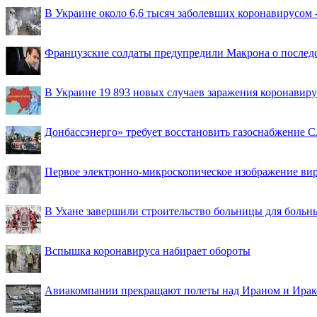
В Украине около 6,6 тысяч заболевших коронавирусом -
Французские солдаты предупредили Макрона о последс
В Украине 19 893 новых случаев заражения коронавир
Донбассэнерго» требует восстановить газоснабжение 
Первое электронно-микроскопическое изображение ви
В Ухане завершили строительство больницы для больн
Вспышка коронавируса набирает обороты
Авиакомпании прекращают полеты над Ираном и Ира