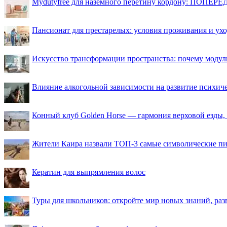
Mydutyfree для наземного перетину кордону: ПОПЕРЕД
Пансионат для престарелых: условия проживания и ухо
Искусство трансформации пространства: почему моду
Влияние алкогольной зависимости на развитие психи
Конный клуб Golden Horse — гармония верховой езды,
Жители Каира назвали ТОП-3 самые символические п
Кератин для выпрямления волос
Туры для школьников: откройте мир новых знаний, ра