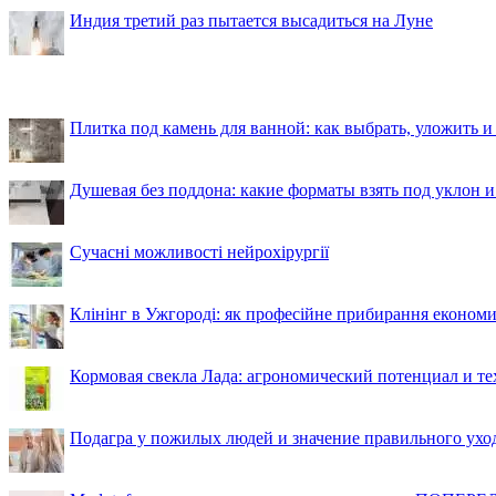
Индия третий раз пытается высадиться на Луне
Плитка под камень для ванной: как выбрать, уложить и
Душевая без поддона: какие форматы взять под уклон 
Сучасні можливості нейрохірургії
Клінінг в Ужгороді: як професійне прибирання економи
Кормовая свекла Лада: агрономический потенциал и т
Подагра у пожилых людей и значение правильного ухо