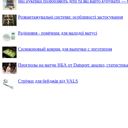
Які цукерки полюбляють діти та які варто купувати — м
Розвантажувальні системи: особливості застосування
Радіоняня - помічник для малодої матусі
Силиконовый коврик для выпечки с логотипом
Прогнозы на матчи НБА от Datsport: анализ, статистик
Стрічки для бейджів від VALS