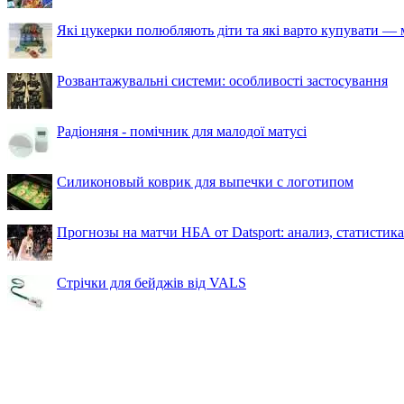
Які цукерки полюбляють діти та які варто купувати — м
Розвантажувальні системи: особливості застосування
Радіоняня - помічник для малодої матусі
Силиконовый коврик для выпечки с логотипом
Прогнозы на матчи НБА от Datsport: анализ, статистик
Стрічки для бейджів від VALS