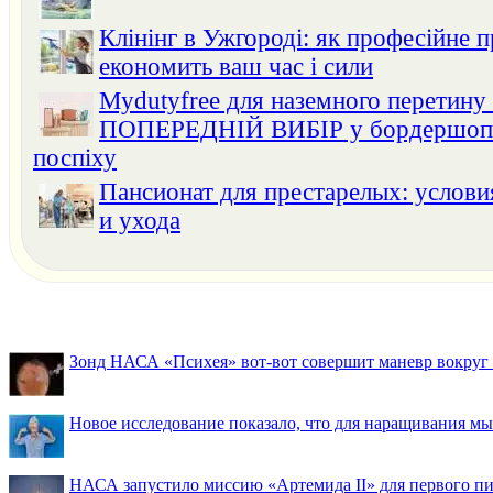
Клінінг в Ужгороді: як професійне 
економить ваш час і сили
Mydutyfree для наземного перетину
ПОПЕРЕДНІЙ ВИБІР у бордершопах
поспіху
Пансионат для престарелых: услов
и ухода
Зонд НАСА «Психея» вот-вот совершит маневр вокруг М
Новое исследование показало, что для наращивания 
НАСА запустило миссию «Артемида II» для первого пи