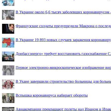
В Украине около 6,6 тысяч заболевших коронавирусом -
Французские солдаты предупредили Макрона о последс
В Украине 19 893 новых случаев заражения коронавир
Донбассэнерго» требует восстановить газоснабжение 
Первое электронно-микроскопическое изображение ви
В Ухане завершили строительство больницы для больн
Вспышка коронавируса набирает обороты
Авиакомпании прекращают полеты над Ираном и Ира