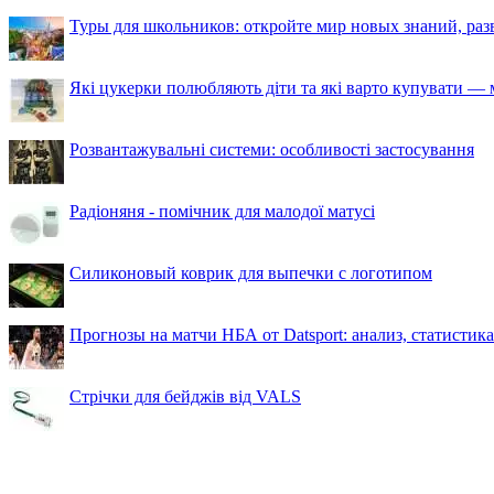
Туры для школьников: откройте мир новых знаний, ра
Які цукерки полюбляють діти та які варто купувати — м
Розвантажувальні системи: особливості застосування
Радіоняня - помічник для малодої матусі
Силиконовый коврик для выпечки с логотипом
Прогнозы на матчи НБА от Datsport: анализ, статистик
Стрічки для бейджів від VALS