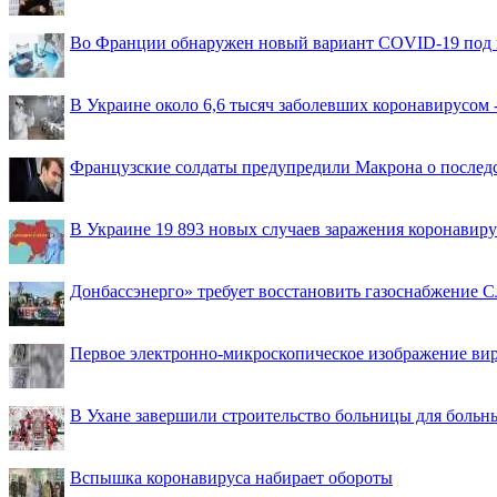
Во Франции обнаружен новый вариант COVID-19 под 
В Украине около 6,6 тысяч заболевших коронавирусом -
Французские солдаты предупредили Макрона о последс
В Украине 19 893 новых случаев заражения коронавир
Донбассэнерго» требует восстановить газоснабжение 
Первое электронно-микроскопическое изображение ви
В Ухане завершили строительство больницы для больн
Вспышка коронавируса набирает обороты