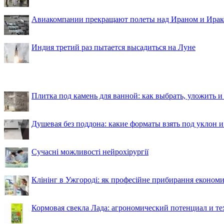
Авиакомпании прекращают полеты над Ираном и Ира
Индия третий раз пытается высадиться на Луне
Плитка под камень для ванной: как выбрать, уложить и
Душевая без поддона: какие форматы взять под уклон 
Сучасні можливості нейрохірургії
Клінінг в Ужгороді: як професійне прибирання економи
Кормовая свекла Лада: агрономический потенциал и т