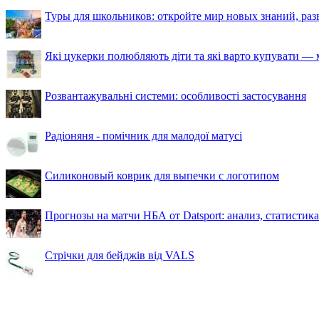
Туры для школьников: откройте мир новых знаний, ра
Які цукерки полюбляють діти та які варто купувати — м
Розвантажувальні системи: особливості застосування
Радіоняня - помічник для малодої матусі
Силиконовый коврик для выпечки с логотипом
Прогнозы на матчи НБА от Datsport: анализ, статистик
Стрічки для бейджів від VALS