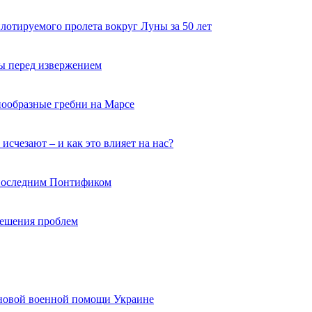
лотируемого пролета вокруг Луны за 50 лет
ы перед извержением
нообразные гребни на Марсе
исчезают – и как это влияет на нас?
 последним Понтификом
 решения проблем
 новой военной помощи Украине