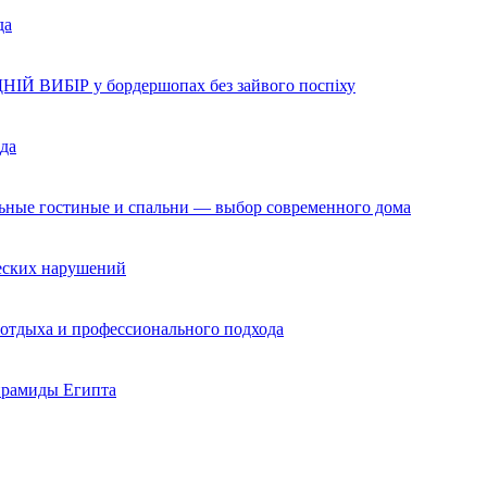
да
НІЙ ВИБІР у бордершопах без зайвого поспіху
да
льные гостиные и спальни — выбор современного дома
ческих нарушений
 отдыха и профессионального подхода
ирамиды Египта