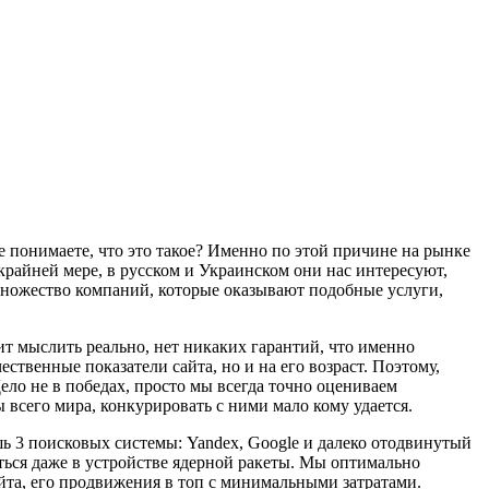
не понимаете, что это такое? Именно по этой причине на рынке
крайней мере, в русском и Украинском они нас интересуют,
е множество компаний, которые оказывают подобные услуги,
оит мыслить реально, нет никаких гарантий, что именно
ественные показатели сайта, но и на его возраст. Поэтому,
ло не в победах, просто мы всегда точно оцениваем
 всего мира, конкурировать с ними мало кому удается.
ь 3 поисковых системы: Yandex, Google и далеко отодвинутый
аться даже в устройстве ядерной ракеты. Мы оптимально
йта, его продвижения в топ с минимальными затратами.