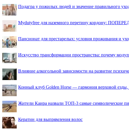
Подагра у пожилых людей и значение правильного ухо
Mydutyfree для наземного перетину кордону: ПОПЕРЕД
Пансионат для престарелых: условия проживания и ухо
Искусство трансформации пространства: почему моду
Влияние алкогольной зависимости на развитие психи
Конный клуб Golden Horse — гармония верховой езды,
Жители Каира назвали ТОП-3 самые символические п
Кератин для выпрямления волос