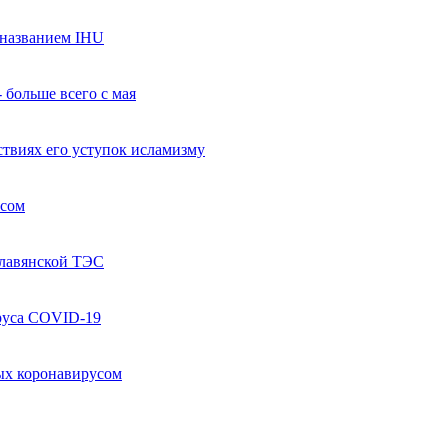
названием IHU
 больше всего с мая
твиях его уступок исламизму
усом
Славянской ТЭС
руса COVID-19
ых коронавирусом