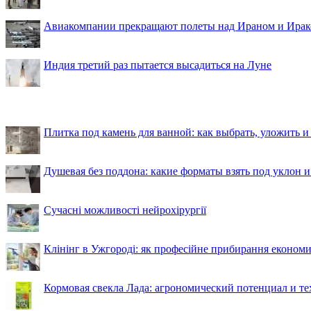
Авиакомпании прекращают полеты над Ираном и Ира
Индия третий раз пытается высадиться на Луне
Плитка под камень для ванной: как выбрать, уложить и
Душевая без поддона: какие форматы взять под уклон 
Сучасні можливості нейрохірургії
Клінінг в Ужгороді: як професійне прибирання економи
Кормовая свекла Лада: агрономический потенциал и т