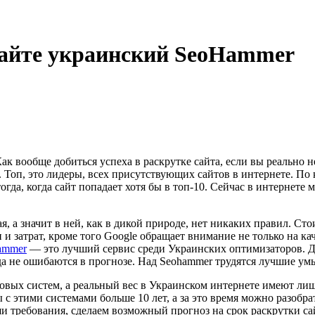
айте украинский SeoHammer
ак вообще добиться успеха в раскрутке сайта, если вы реально 
Топ, это лидеры, всех присутствующих сайтов в интернете. По 
огда, когда сайт попадает хотя бы в топ-10. Сейчас в интернет
я, а значит в ней, как в дикой природе, нет никаких правил. Ст
 и затрат, кроме того Google обращает внимание не только на кач
ammer
— это лучший сервис среди Украинских оптимизаторов. Де
а не ошибаются в прогнозе. Над Seohammer трудятся лучшие умы
овых систем, а реальный вес в Украинском интернете имеют лиш
с этими системами больше 10 лет, а за это время можно разобр
и требования, сделаем возможный прогноз на срок раскрутки са