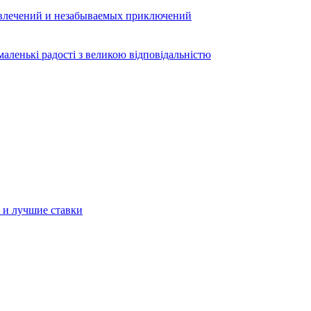
звлечений и незабываемых приключений
аленькі радості з великою відповідальністю
а и лучшие ставки