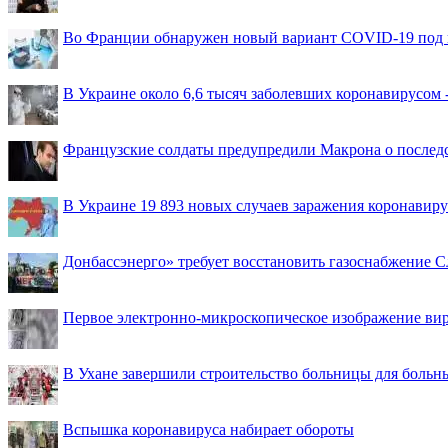
Во Франции обнаружен новый вариант COVID-19 под 
В Украине около 6,6 тысяч заболевших коронавирусом -
Французские солдаты предупредили Макрона о последс
В Украине 19 893 новых случаев заражения коронавир
Донбассэнерго» требует восстановить газоснабжение 
Первое электронно-микроскопическое изображение ви
В Ухане завершили строительство больницы для больн
Вспышка коронавируса набирает обороты