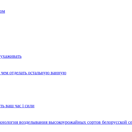
ком
 ухаживать
и чем отделать остальную ванную
ть ваш час і сили
ехнология возделывания высокоурожайных сортов белорусской с