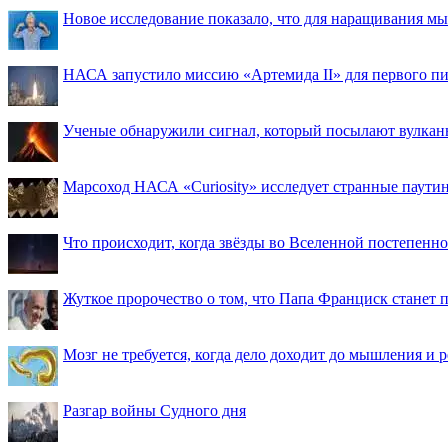
Новое исследование показало, что для наращивания 
НАСА запустило миссию «Артемида II» для первого пи
Ученые обнаружили сигнал, который посылают вулкан
Марсоход НАСА «Curiosity» исследует странные паути
Что происходит, когда звёзды во Вселенной постепенно 
Жуткое пророчество о том, что Папа Франциск станет
Мозг не требуется, когда дело доходит до мышления и
Разгар войны Судного дня