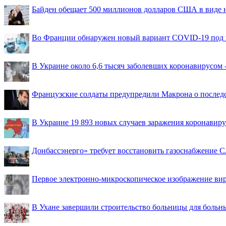
Байден обещает 500 миллионов долларов США в виде
Во Франции обнаружен новый вариант COVID-19 под 
В Украине около 6,6 тысяч заболевших коронавирусом -
Французские солдаты предупредили Макрона о последс
В Украине 19 893 новых случаев заражения коронавир
Донбассэнерго» требует восстановить газоснабжение 
Первое электронно-микроскопическое изображение ви
В Ухане завершили строительство больницы для больн