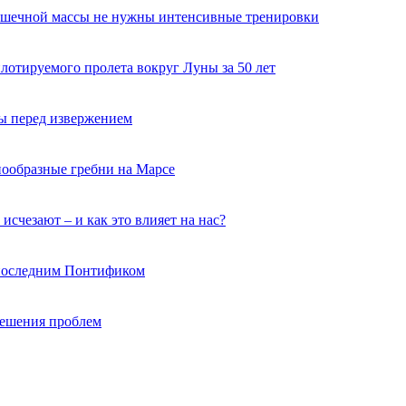
мышечной массы не нужны интенсивные тренировки
лотируемого пролета вокруг Луны за 50 лет
ы перед извержением
нообразные гребни на Марсе
исчезают – и как это влияет на нас?
 последним Понтификом
 решения проблем