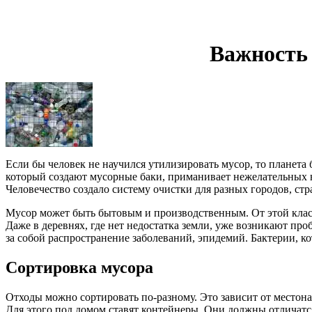
Важность
Если бы человек не научился утилизировать мусор, то планета
который создают мусорные баки, приманивает нежелательных на
Человечество создало систему очистки для разных городов, стр
Мусор может быть бытовым и производственным. От этой класс
Даже в деревнях, где нет недостатка земли, уже возникают пр
за собой распространение заболеваний, эпидемий. Бактерии, к
Сортировка мусора
Отходы можно сортировать по-разному. Это зависит от местона
Для этого под домом ставят контейнеры. Они должны отличатс