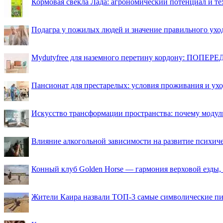
Кормовая свекла Лада: агрономический потенциал и т
Подагра у пожилых людей и значение правильного ухо
Mydutyfree для наземного перетину кордону: ПОПЕРЕД
Пансионат для престарелых: условия проживания и ухо
Искусство трансформации пространства: почему моду
Влияние алкогольной зависимости на развитие психи
Конный клуб Golden Horse — гармония верховой езды,
Жители Каира назвали ТОП-3 самые символические п