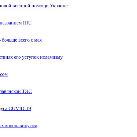
 новой военной помощи Украине
названием IHU
 больше всего с мая
твиях его уступок исламизму
усом
Славянской ТЭС
руса COVID-19
ых коронавирусом