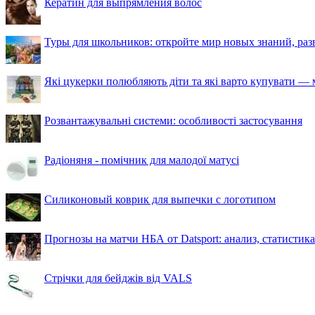
Кератин для выпрямления волос
Туры для школьников: откройте мир новых знаний, ра
Які цукерки полюбляють діти та які варто купувати — м
Розвантажувальні системи: особливості застосування
Радіоняня - помічник для малодої матусі
Силиконовый коврик для выпечки с логотипом
Прогнозы на матчи НБА от Datsport: анализ, статистик
Стрічки для бейджів від VALS