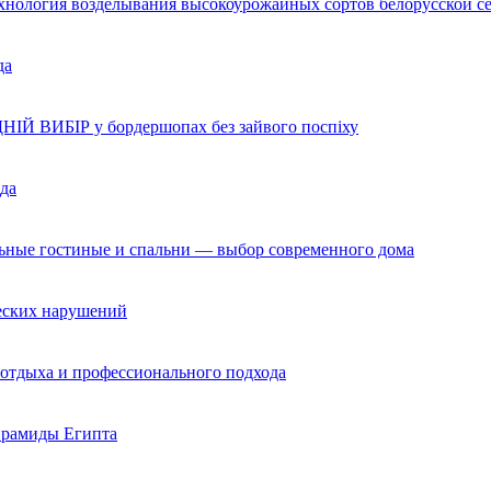
ехнология возделывания высокоурожайных сортов белорусской с
да
НІЙ ВИБІР у бордершопах без зайвого поспіху
да
льные гостиные и спальни — выбор современного дома
ческих нарушений
 отдыха и профессионального подхода
ирамиды Египта