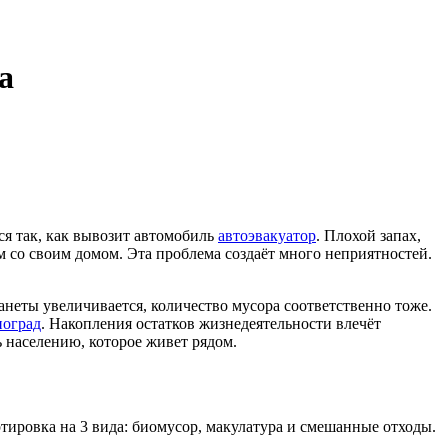
а
ся так, как вывозит автомобиль
автоэвакуатор
. Плохой запах,
м со своим домом. Эта проблема создаёт много неприятностей.
неты увеличивается, количество мусора соответственно тоже.
ноград
. Накопления остатков жизнедеятельности влечёт
ь населению, которое живет рядом.
тировка на 3 вида: биомусор, макулатура и смешанные отходы.