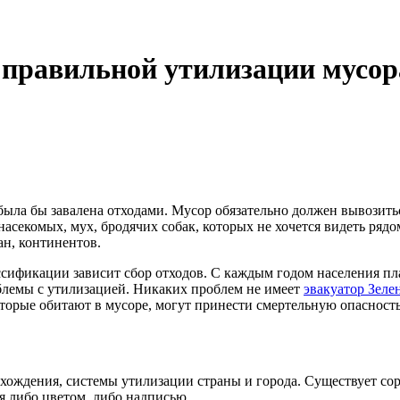
 правильной утилизации мусор
 была бы завалена отходами. Мусор обязательно должен вывозить
секомых, мух, бродячих собак, которых не хочется видеть рядо
ан, континентов.
ификации зависит сбор отходов. С каждым годом населения пла
облемы с утилизацией. Никаких проблем не имеет
эвакуатор Зеле
оторые обитают в мусоре, могут принести смертельную опасност
хождения, системы утилизации страны и города. Существует сор
я либо цветом, либо надписью.