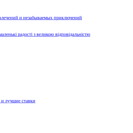
звлечений и незабываемых приключений
аленькі радості з великою відповідальністю
а и лучшие ставки