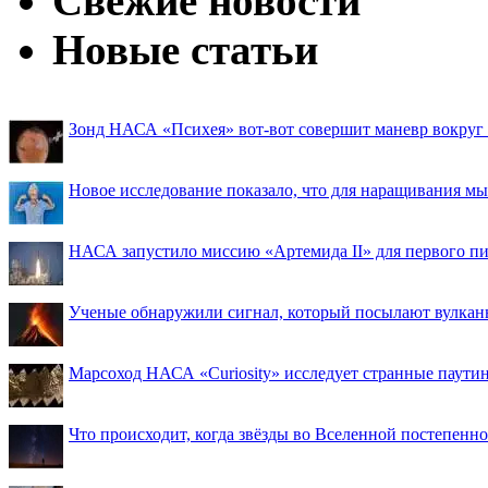
Свежие новости
Новые статьи
Зонд НАСА «Психея» вот-вот совершит маневр вокруг М
Новое исследование показало, что для наращивания 
НАСА запустило миссию «Артемида II» для первого пи
Ученые обнаружили сигнал, который посылают вулкан
Марсоход НАСА «Curiosity» исследует странные паути
Что происходит, когда звёзды во Вселенной постепенно 