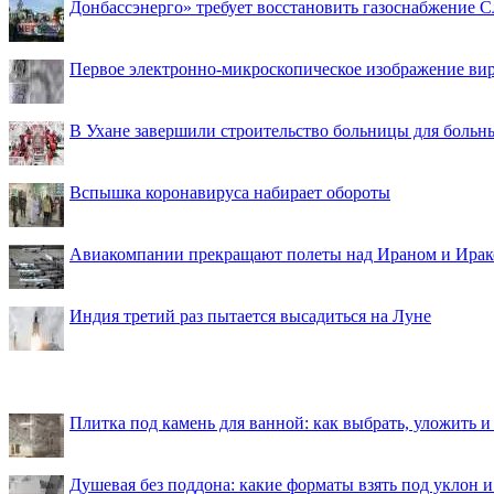
Донбассэнерго» требует восстановить газоснабжение 
Первое электронно-микроскопическое изображение ви
В Ухане завершили строительство больницы для больн
Вспышка коронавируса набирает обороты
Авиакомпании прекращают полеты над Ираном и Ира
Индия третий раз пытается высадиться на Луне
Плитка под камень для ванной: как выбрать, уложить и
Душевая без поддона: какие форматы взять под уклон 