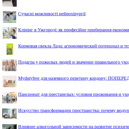
Сучасні можливості нейрохірургії
Клінінг в Ужгороді: як професійне прибирання економи
Кормовая свекла Лада: агрономический потенциал и т
Подагра у пожилых людей и значение правильного ухо
Mydutyfree для наземного перетину кордону: ПОПЕРЕД
Пансионат для престарелых: условия проживания и ухо
Искусство трансформации пространства: почему моду
Влияние алкогольной зависимости на развитие психи