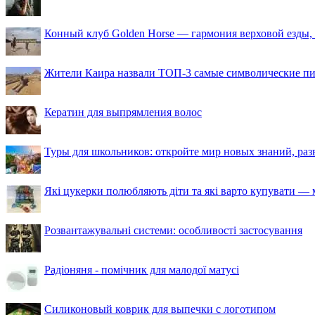
Конный клуб Golden Horse — гармония верховой езды,
Жители Каира назвали ТОП-3 самые символические п
Кератин для выпрямления волос
Туры для школьников: откройте мир новых знаний, ра
Які цукерки полюбляють діти та які варто купувати — м
Розвантажувальні системи: особливості застосування
Радіоняня - помічник для малодої матусі
Силиконовый коврик для выпечки с логотипом