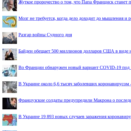
Жуткое пророчество о том, что Папа Франциск станет
Мозг не требуется, когда дело доходит до мышления и
Разгар войны Судного дня
Байден обещает 500 миллионов долларов США в виде
Во Франции обнаружен новый вариант COVID-19 под 
В Украине около 6,6 тысяч заболевших коронавирусом -
Французские солдаты предупредили Макрона о последс
В Украине 19 893 новых случаев заражения коронавир