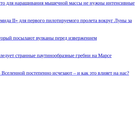
 что для наращивания мышечной массы не нужны интенсивные
ида II» для первого пилотируемого пролета вокруг Луны за
торый посылают вулканы перед извержением
ледует странные паутинообразные гребни на Марсе
о Вселенной постепенно исчезают – и как это влияет на нас?