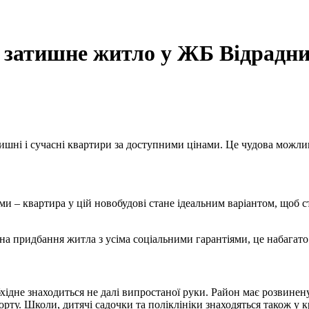
і затишне житло у ЖБ Відрадн
ні і сучасні квартири за доступними цінами. Це чудова можлив
ми – квартира у цій новобудові стане ідеальним варіантом, щоб ст
на придбання житла з усіма соціальними гарантіями, це набагато 
ідне знаходиться не далі випростаної руки. Район має розвинену
рту. Школи, дитячі садочки та поліклініки знаходяться також у к