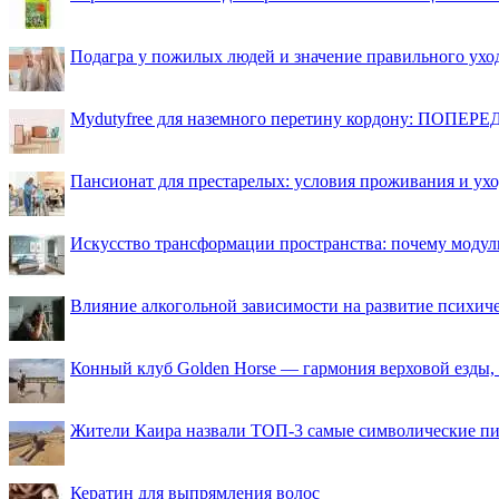
Подагра у пожилых людей и значение правильного ухо
Mydutyfree для наземного перетину кордону: ПОПЕРЕД
Пансионат для престарелых: условия проживания и ухо
Искусство трансформации пространства: почему моду
Влияние алкогольной зависимости на развитие психи
Конный клуб Golden Horse — гармония верховой езды,
Жители Каира назвали ТОП-3 самые символические п
Кератин для выпрямления волос