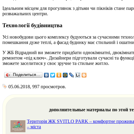
Ідеальним місцем для прогулянок з дітьми чи пікніків стане па
розважальних центри.
Технології будівництва
Усі новобудови цього комплексу будуються за сучасними технол
помешкання дуже теплі, а фасад будинку має стильний і ошатни
У ЖБ Відрадний ви зможете придбати однокімнатні, двокімнатні
ремонтом «під ключ». Дизайнери підготували сучасні та функці
зможете заселитися у своє зручне та стильне житло.
Поделиться…
05.06.2018, 997 просмотров.
дополнительные материалы по этой т
Територія ЖК SVITLO PARK – комфортне проживанн
– міста