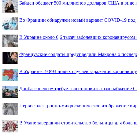
Байден обещает 500 миллионов долларов США в виде
Во Франции обнаружен новый вариант COVID-19 под 
В Украине около 6,6 тысяч заболевших коронавирусом -
Французские солдаты предупредили Макрона о последс
В Украине 19 893 новых случаев заражения коронавир
Донбассэнерго» требует восстановить газоснабжение 
Первое электронно-микроскопическое изображение ви
В Ухане завершили строительство больницы для больн