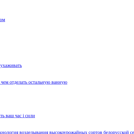
ком
 ухаживать
и чем отделать остальную ванную
ть ваш час і сили
ехнология возделывания высокоурожайных сортов белорусской с