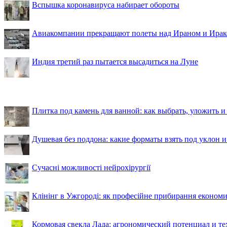
Вспышка коронавируса набирает обороты
Авиакомпании прекращают полеты над Ираном и Ира
Индия третий раз пытается высадиться на Луне
Плитка под камень для ванной: как выбрать, уложить и
Душевая без поддона: какие форматы взять под уклон 
Сучасні можливості нейрохірургії
Клінінг в Ужгороді: як професійне прибирання економи
Кормовая свекла Лада: агрономический потенциал и т