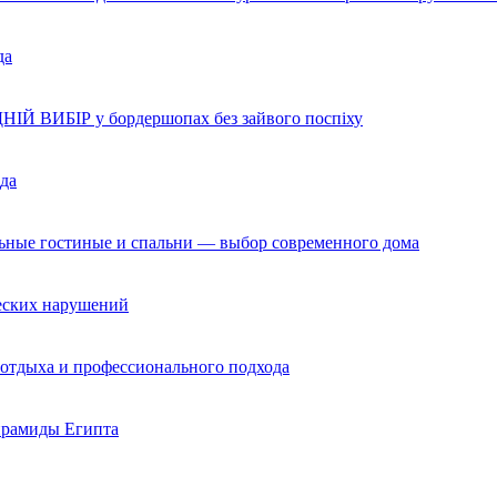
да
НІЙ ВИБІР у бордершопах без зайвого поспіху
да
льные гостиные и спальни — выбор современного дома
ческих нарушений
 отдыха и профессионального подхода
ирамиды Египта