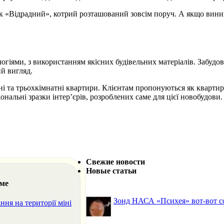
рк «Відрадний», котрий розташований зовсім поруч. А якщо виник
огіями, з використанням якісних будівельних матеріалів. Забудо
й вигляд.
 та трьохкімнатні квартири. Клієнтам пропонуються як квартири
ональні зразки інтер’єрів, розроблених саме для цієї новобудов
Свежие новости
Новые статьи
еме
Зонд НАСА «Психея» вот-вот со
я на території міні