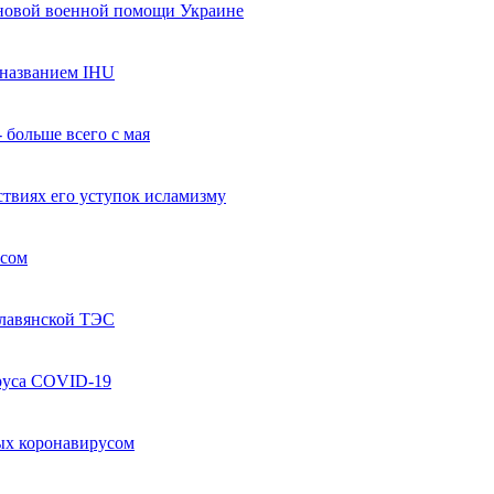
 новой военной помощи Украине
названием IHU
 больше всего с мая
твиях его уступок исламизму
усом
Славянской ТЭС
руса COVID-19
ых коронавирусом