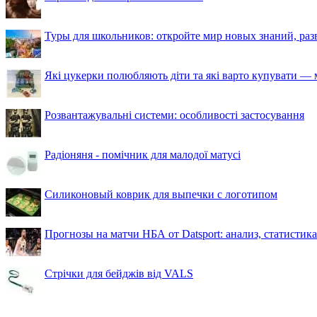
Туры для школьников: откройте мир новых знаний, ра
Які цукерки полюбляють діти та які варто купувати — м
Розвантажувальні системи: особливості застосування
Радіоняня - помічник для малодої матусі
Силиконовый коврик для выпечки с логотипом
Прогнозы на матчи НБА от Datsport: анализ, статистик
Стрічки для бейджів від VALS