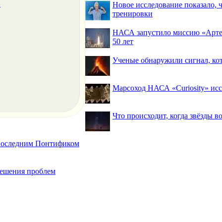
»
Новое исследование показало,
тренировки
НАСА запустило миссию «Артем
50 лет
Ученые обнаружили сигнал, ко
Марсоход НАСА «Curiosity» исс
Что происходит, когда звёзды в
 последним Понтификом
 решения проблем