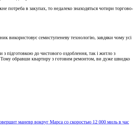
не потреба в закупах, то недалеко знаходяться чотири торгово-
вник використовує семиступеневу технологію, завдяки чому усі
 з підготовкою до чистового оздоблення, так і житло з
и. Тому обравши квартиру з готовим ремонтом, ви дуже швидко
вершит маневр вокруг Марса со скоростью 12 000 миль в час