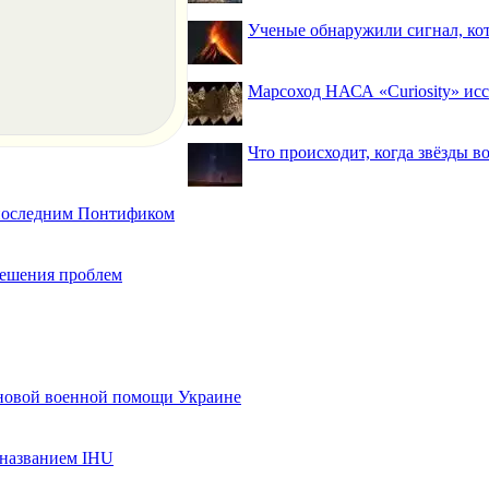
Ученые обнаружили сигнал, ко
Марсоход НАСА «Curiosity» исс
Что происходит, когда звёзды в
 последним Понтификом
 решения проблем
 новой военной помощи Украине
названием IHU