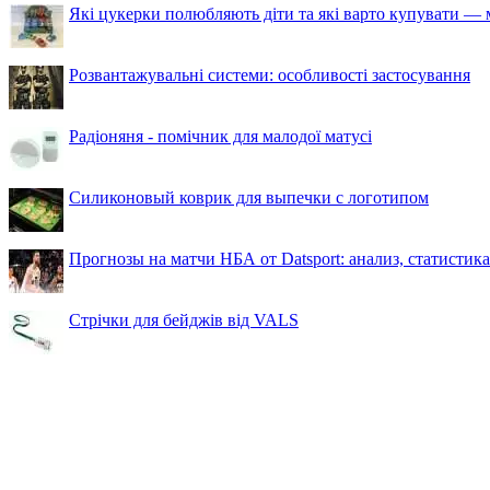
Які цукерки полюбляють діти та які варто купувати — м
Розвантажувальні системи: особливості застосування
Радіоняня - помічник для малодої матусі
Силиконовый коврик для выпечки с логотипом
Прогнозы на матчи НБА от Datsport: анализ, статистик
Стрічки для бейджів від VALS