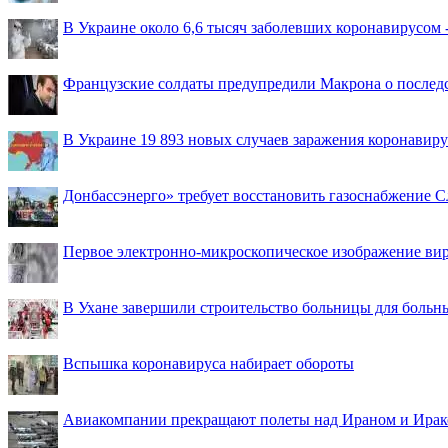
В Украине около 6,6 тысяч заболевших коронавирусом -
Французские солдаты предупредили Макрона о последс
В Украине 19 893 новых случаев заражения коронавир
Донбассэнерго» требует восстановить газоснабжение 
Первое электронно-микроскопическое изображение ви
В Ухане завершили строительство больницы для больн
Вспышка коронавируса набирает обороты
Авиакомпании прекращают полеты над Ираном и Ира