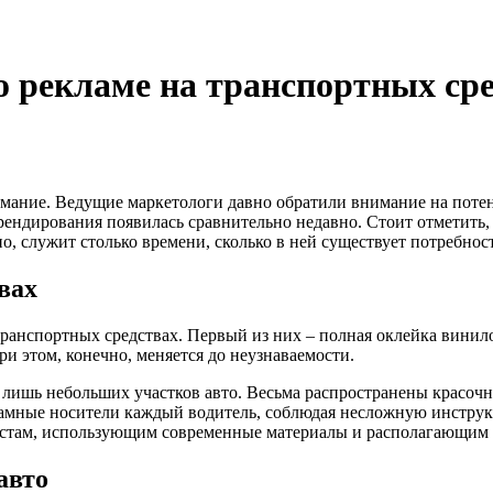
 о рекламе на транспортных ср
нимание. Ведущие маркетологи давно обратили внимание на поте
брендирования появилась сравнительно недавно. Стоит отметить
о, служит столько времени, сколько в ней существует потребност
вах
транспортных средствах. Первый из них – полная оклейка винил
и этом, конечно, меняется до неузнаваемости.
 лишь небольших участков авто. Весьма распространены красоч
ламные носители каждый водитель, соблюдая несложную инструк
истам, использующим современные материалы и располагающим
авто