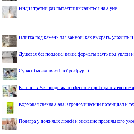
Индия третий раз пытается высадиться на Луне
Плитка под камень для ванной: как выбрать, уложить и
Душевая без поддона: какие форматы взять под уклон 
Сучасні можливості нейрохірургії
Клінінг в Ужгороді: як професійне прибирання економи
Кормовая свекла Лада: агрономический потенциал и т
Подагра у пожилых людей и значение правильного ухо