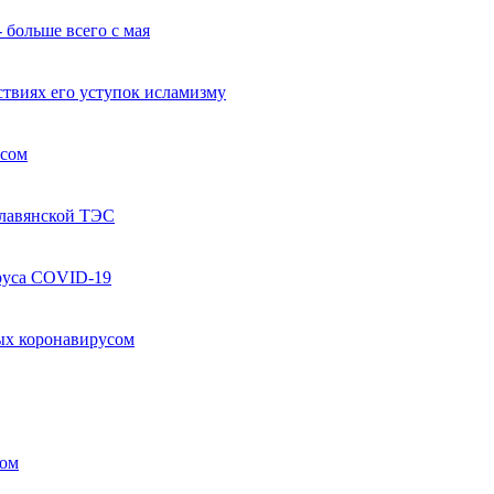
 больше всего с мая
твиях его уступок исламизму
усом
Славянской ТЭС
руса COVID-19
ых коронавирусом
ком