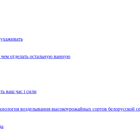
 ухаживать
и чем отделать остальную ванную
ть ваш час і сили
ехнология возделывания высокоурожайных сортов белорусской с
да