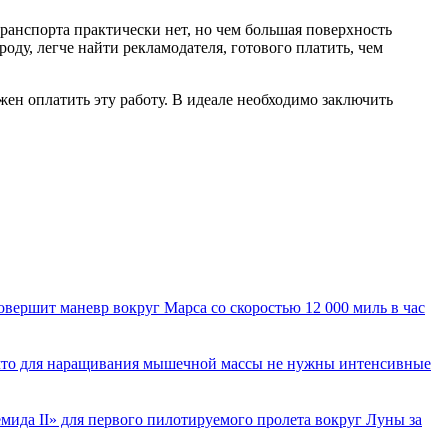
ранспорта практически нет, но чем большая поверхность
ду, легче найти рекламодателя, готового платить, чем
жен оплатить эту работу. В идеале необходимо заключить
вершит маневр вокруг Марса со скоростью 12 000 миль в час
 что для наращивания мышечной массы не нужны интенсивные
ида II» для первого пилотируемого пролета вокруг Луны за