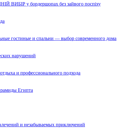
НІЙ ВИБІР у бордершопах без зайвого поспіху
да
льные гостиные и спальни — выбор современного дома
ческих нарушений
 отдыха и профессионального подхода
ирамиды Египта
звлечений и незабываемых приключений