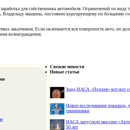
аработка для собственника автомобиля. Ограничений по виду т
ь. Владельцу машины, постоянно курсирующему по большому горо
мых заказчиком. Если оклеивается вся поверхность авто, он дол
ения вознаграждения.
Свежие новости
Новые статьи
еме
Зонд НАСА «Психея» вот-вот со
Новое исследование показало,
тренировки
ме
НАСА запустило миссию «Артем
50 лет