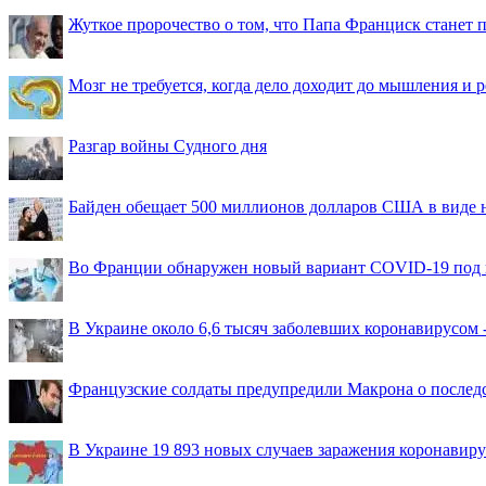
Жуткое пророчество о том, что Папа Франциск станет
Мозг не требуется, когда дело доходит до мышления и
Разгар войны Судного дня
Байден обещает 500 миллионов долларов США в виде
Во Франции обнаружен новый вариант COVID-19 под 
В Украине около 6,6 тысяч заболевших коронавирусом -
Французские солдаты предупредили Макрона о последс
В Украине 19 893 новых случаев заражения коронавир