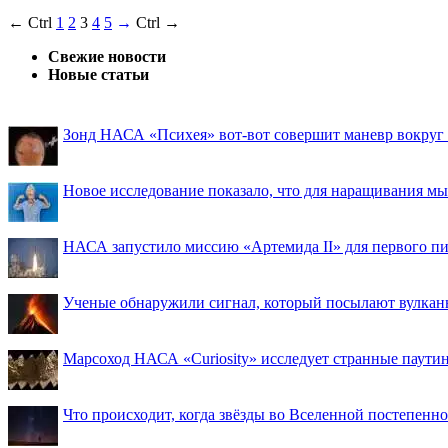
← Ctrl
1
2
3
4
5
→
Ctrl →
Свежие новости
Новые статьи
Зонд НАСА «Психея» вот-вот совершит маневр вокруг М
Новое исследование показало, что для наращивания 
НАСА запустило миссию «Артемида II» для первого пи
Ученые обнаружили сигнал, который посылают вулкан
Марсоход НАСА «Curiosity» исследует странные паути
Что происходит, когда звёзды во Вселенной постепенно 