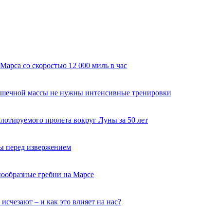
арса со скоростью 12 000 миль в час
мышечной массы не нужны интенсивные тренировки
лотируемого пролета вокруг Луны за 50 лет
ы перед извержением
нообразные гребни на Марсе
исчезают – и как это влияет на нас?