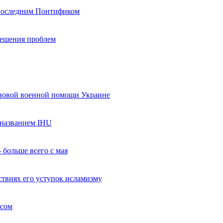
 последним Понтификом
 решения проблем
 новой военной помощи Украине
названием IHU
 больше всего с мая
твиях его уступок исламизму
усом