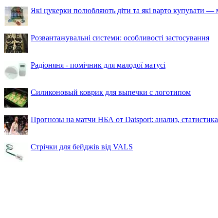
Які цукерки полюбляють діти та які варто купувати — м
Розвантажувальні системи: особливості застосування
Радіоняня - помічник для малодої матусі
Силиконовый коврик для выпечки с логотипом
Прогнозы на матчи НБА от Datsport: анализ, статистик
Стрічки для бейджів від VALS