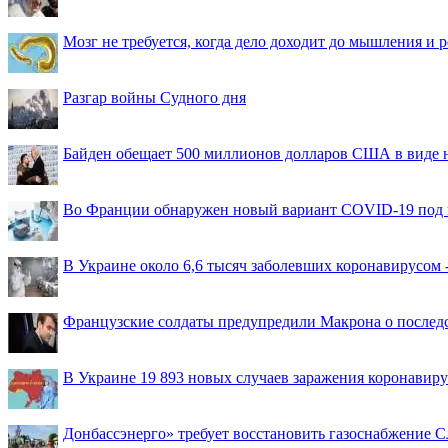
Мозг не требуется, когда дело доходит до мышления и
Разгар войны Судного дня
Байден обещает 500 миллионов долларов США в виде
Во Франции обнаружен новый вариант COVID-19 под 
В Украине около 6,6 тысяч заболевших коронавирусом -
Французские солдаты предупредили Макрона о последс
В Украине 19 893 новых случаев заражения коронавир
Донбассэнерго» требует восстановить газоснабжение 