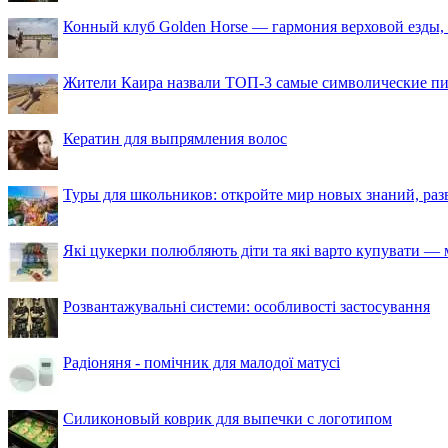
Конный клуб Golden Horse — гармония верховой езды,
Жители Каира назвали ТОП-3 самые символические п
Кератин для выпрямления волос
Туры для школьников: откройте мир новых знаний, ра
Які цукерки полюбляють діти та які варто купувати — м
Розвантажувальні системи: особливості застосування
Радіоняня - помічник для малодої матусі
Силиконовый коврик для выпечки с логотипом