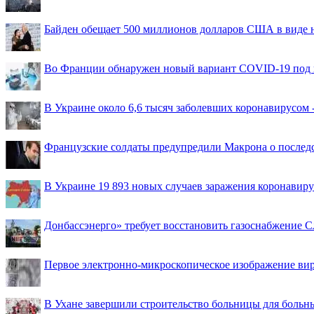
Байден обещает 500 миллионов долларов США в виде
Во Франции обнаружен новый вариант COVID-19 под 
В Украине около 6,6 тысяч заболевших коронавирусом -
Французские солдаты предупредили Макрона о последс
В Украине 19 893 новых случаев заражения коронавир
Донбассэнерго» требует восстановить газоснабжение 
Первое электронно-микроскопическое изображение ви
В Ухане завершили строительство больницы для больн