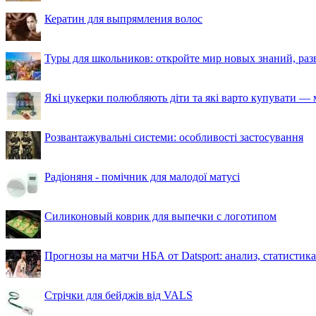
Кератин для выпрямления волос
Туры для школьников: откройте мир новых знаний, ра
Які цукерки полюбляють діти та які варто купувати — м
Розвантажувальні системи: особливості застосування
Радіоняня - помічник для малодої матусі
Силиконовый коврик для выпечки с логотипом
Прогнозы на матчи НБА от Datsport: анализ, статистик
Стрічки для бейджів від VALS