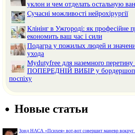
уклон и чем отделать остальную ва
Сучасні можливості нейрохірургії
Клінінг в Ужгороді: як професійне 
економить ваш час і сили
Подагра у пожилых людей и значени
ухода
Mydutyfree для наземного перетину
ПОПЕРЕДНІЙ ВИБІР у бордершопах
поспіху
Новые статьи
Зонд НАСА «Психея» вот-вот совершит маневр вокруг М