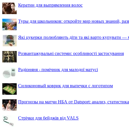
Кератин для выпрямления волос
Туры для школьников: откройте мир новых знаний, ра
Які цукерки полюбляють діти та які варто купувати — м
Розвантажувальні системи: особливості застосування
Радіоняня - помічник для малодої матусі
Силиконовый коврик для выпечки с логотипом
Прогнозы на матчи НБА от Datsport: анализ, статистик
Стрічки для бейджів від VALS