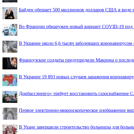
Байден обещает 500 миллионов долларов США в виде
Во Франции обнаружен новый вариант COVID-19 под 
В Украине около 6,6 тысяч заболевших коронавирусом -
Французские солдаты предупредили Макрона о последс
В Украине 19 893 новых случаев заражения коронавир
Донбассэнерго» требует восстановить газоснабжение 
Первое электронно-микроскопическое изображение ви
В Ухане завершили строительство больницы для больн