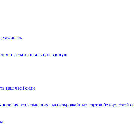
 ухаживать
и чем отделать остальную ванную
ть ваш час і сили
ехнология возделывания высокоурожайных сортов белорусской с
да