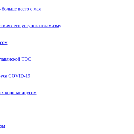
 больше всего с мая
твиях его уступок исламизму
усом
Славянской ТЭС
руса COVID-19
ых коронавирусом
ком