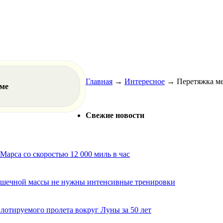
Главная
→
Интересное
→
Перетяжка ме
еме
Свежие новости
арса со скоростью 12 000 миль в час
мышечной массы не нужны интенсивные тренировки
лотируемого пролета вокруг Луны за 50 лет