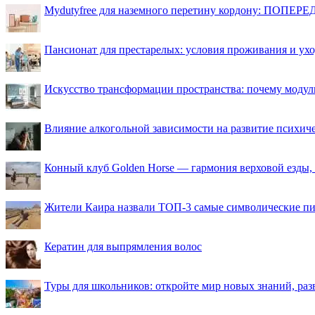
Mydutyfree для наземного перетину кордону: ПОПЕРЕД
Пансионат для престарелых: условия проживания и ухо
Искусство трансформации пространства: почему моду
Влияние алкогольной зависимости на развитие психи
Конный клуб Golden Horse — гармония верховой езды,
Жители Каира назвали ТОП-3 самые символические п
Кератин для выпрямления волос
Туры для школьников: откройте мир новых знаний, ра