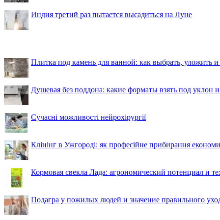
Индия третий раз пытается высадиться на Луне
Плитка под камень для ванной: как выбрать, уложить и
Душевая без поддона: какие форматы взять под уклон 
Сучасні можливості нейрохірургії
Клінінг в Ужгороді: як професійне прибирання економи
Кормовая свекла Лада: агрономический потенциал и т
Подагра у пожилых людей и значение правильного ухо