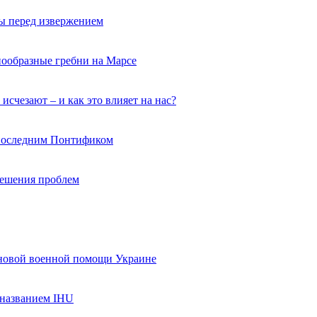
ы перед извержением
нообразные гребни на Марсе
исчезают – и как это влияет на нас?
 последним Понтификом
 решения проблем
 новой военной помощи Украине
названием IHU