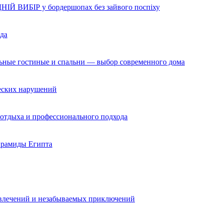
НІЙ ВИБІР у бордершопах без зайвого поспіху
да
льные гостиные и спальни — выбор современного дома
ческих нарушений
 отдыха и профессионального подхода
ирамиды Египта
звлечений и незабываемых приключений