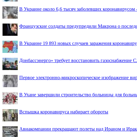
В Украине около 6,6 тысяч заболевших коронавирусом -
Французские солдаты предупредили Макрона о последс
В Украине 19 893 новых случаев заражения коронавир
Донбассэнерго» требует восстановить газоснабжение 
Первое электронно-микроскопическое изображение ви
В Ухане завершили строительство больницы для больн
Вспышка коронавируса набирает обороты
Авиакомпании прекращают полеты над Ираном и Ира