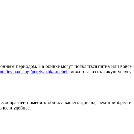
онным периодом. На обивке могут появляться пятна или вовсе
ant.kiev.ua/uslugi/peretyazhka-mebeli
можно заказать такую услугу
есообразнее поменять обивку вашего дивана, чем приобрести
нее и удобнее.