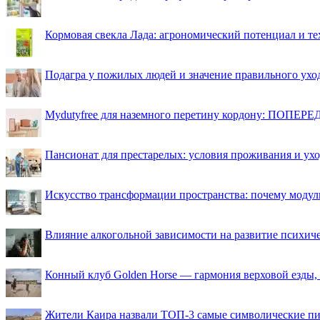
Кормовая свекла Лада: агрономический потенциал и т
Подагра у пожилых людей и значение правильного ухо
Mydutyfree для наземного перетину кордону: ПОПЕРЕД
Пансионат для престарелых: условия проживания и ухо
Искусство трансформации пространства: почему моду
Влияние алкогольной зависимости на развитие психи
Конный клуб Golden Horse — гармония верховой езды,
Жители Каира назвали ТОП-3 самые символические п