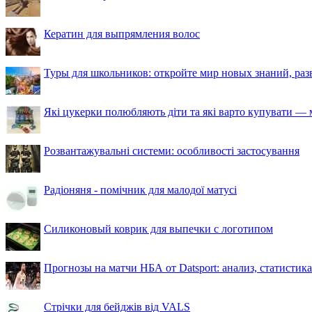
Кератин для выпрямления волос
Туры для школьников: откройте мир новых знаний, ра
Які цукерки полюбляють діти та які варто купувати — м
Розвантажувальні системи: особливості застосування
Радіоняня - помічник для малодої матусі
Силиконовый коврик для выпечки с логотипом
Прогнозы на матчи НБА от Datsport: анализ, статистик
Стрічки для бейджів від VALS