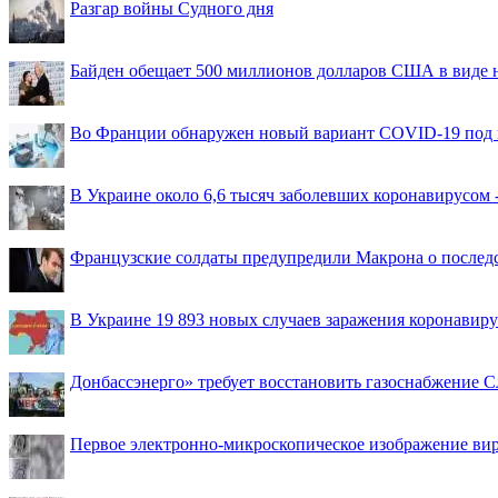
Разгар войны Судного дня
Байден обещает 500 миллионов долларов США в виде
Во Франции обнаружен новый вариант COVID-19 под 
В Украине около 6,6 тысяч заболевших коронавирусом -
Французские солдаты предупредили Макрона о последс
В Украине 19 893 новых случаев заражения коронавир
Донбассэнерго» требует восстановить газоснабжение 
Первое электронно-микроскопическое изображение ви