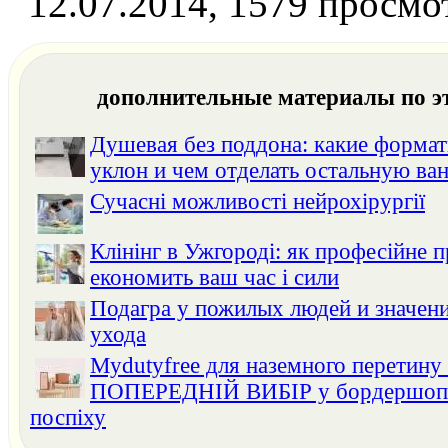
12.07.2014, 1579 просмо
дополнительные материалы по э
Душевая без поддона: какие формат
уклон и чем отделать остальную ва
Сучасні можливості нейрохірургії
Клінінг в Ужгороді: як професійне 
економить ваш час і сили
Подагра у пожилых людей и значени
ухода
Mydutyfree для наземного перетину
ПОПЕРЕДНІЙ ВИБІР у бордершопах
поспіху