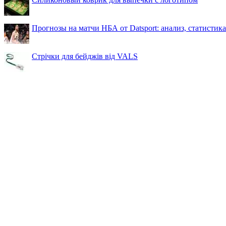
Прогнозы на матчи НБА от Datsport: анализ, статистик
Стрічки для бейджів від VALS