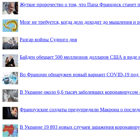
Жуткое пророчество о том, что Папа Франциск станет
Мозг не требуется, когда дело доходит до мышления и
Разгар войны Судного дня
Байден обещает 500 миллионов долларов США в виде
Во Франции обнаружен новый вариант COVID-19 под 
В Украине около 6,6 тысяч заболевших коронавирусом -
Французские солдаты предупредили Макрона о последс
В Украине 19 893 новых случаев заражения коронавир