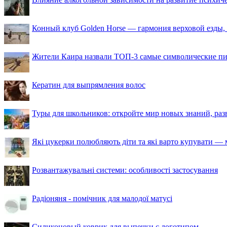
Конный клуб Golden Horse — гармония верховой езды,
Жители Каира назвали ТОП-3 самые символические п
Кератин для выпрямления волос
Туры для школьников: откройте мир новых знаний, ра
Які цукерки полюбляють діти та які варто купувати — м
Розвантажувальні системи: особливості застосування
Радіоняня - помічник для малодої матусі
Силиконовый коврик для выпечки с логотипом