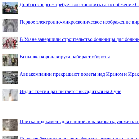
Донбассэнерго» требует восстановить газоснабжение 
Первое электронно-микроскопическое изображение ви
В Ухане завершили строительство больницы для больн
Вспышка коронавируса набирает обороты
Авиакомпании прекращают полеты над Ираном и Ира
Индия третий раз пытается высадиться на Луне
Плитка под камень для ванной: как выбрать, уложить и
Душевая без поддона: какие форматы взять под уклон 