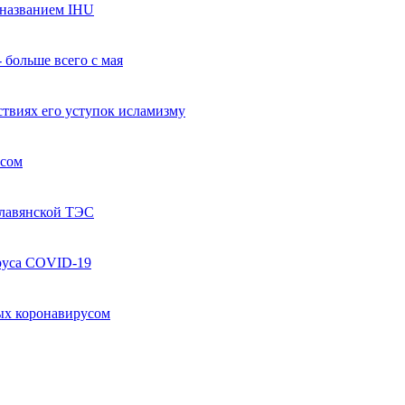
названием IHU
 больше всего с мая
твиях его уступок исламизму
усом
Славянской ТЭС
руса COVID-19
ых коронавирусом