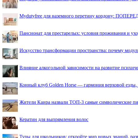
Mydutyfree для наземного перетину кордону: ПОПЕРЕД
Пансионат для престарелых: условия проживания и ухо
Искусство трансформации пространства: почему моду
Влияние алкогольной зависимости на развитие психи
Конный клуб Golden Horse — гармония верховой езды,
Жители Каира назвали ТОП-3 самые символические п
Кератин для выпрямления волос
Туры для школьников: откройте мир новых знаний, ра