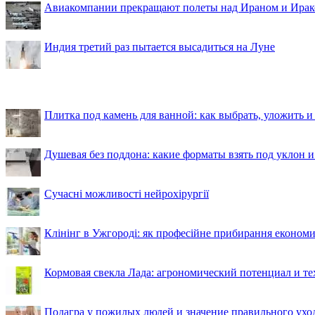
Авиакомпании прекращают полеты над Ираном и Ира
Индия третий раз пытается высадиться на Луне
Плитка под камень для ванной: как выбрать, уложить и
Душевая без поддона: какие форматы взять под уклон 
Сучасні можливості нейрохірургії
Клінінг в Ужгороді: як професійне прибирання економи
Кормовая свекла Лада: агрономический потенциал и т
Подагра у пожилых людей и значение правильного ухо