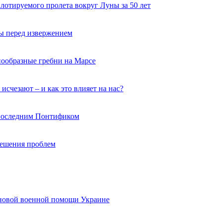
лотируемого пролета вокруг Луны за 50 лет
ы перед извержением
нообразные гребни на Марсе
исчезают – и как это влияет на нас?
 последним Понтификом
 решения проблем
 новой военной помощи Украине