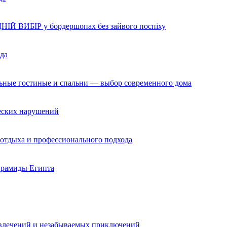
НІЙ ВИБІР у бордершопах без зайвого поспіху
да
льные гостиные и спальни — выбор современного дома
ческих нарушений
 отдыха и профессионального подхода
ирамиды Египта
звлечений и незабываемых приключений