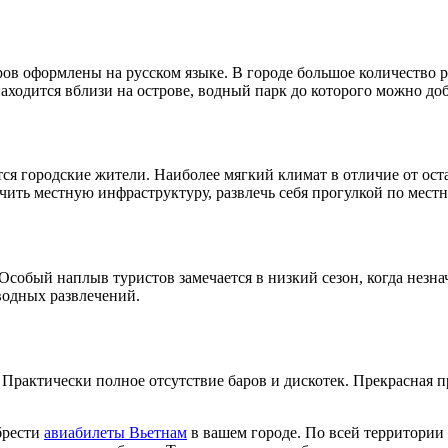
в оформлены на русском языке. В городе большое количество ра
аходится вблизи на острове, водный парк до которого можно доб
тся городские жители. Наиболее мягкий климат в отличие от ос
ить местную инфраструктуру, развлечь себя прогулкой по местн
Особый наплыв туристов замечается в низкий сезон, когда незн
водных развлечений.
Практически полное отсутствие баров и дискотек. Прекрасная п
брести
авиабилеты Вьетнам
в вашем городе. По всей территори