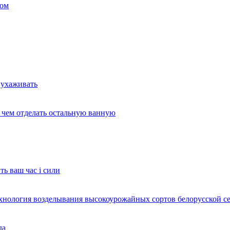
ком
 ухаживать
и чем отделать остальную ванную
ть ваш час і сили
ехнология возделывания высокоурожайных сортов белорусской с
да