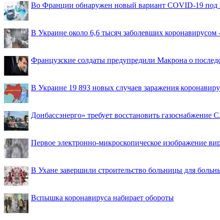
Во Франции обнаружен новый вариант COVID-19 под 
В Украине около 6,6 тысяч заболевших коронавирусом -
Французские солдаты предупредили Макрона о последс
В Украине 19 893 новых случаев заражения коронавир
Донбассэнерго» требует восстановить газоснабжение 
Первое электронно-микроскопическое изображение ви
В Ухане завершили строительство больницы для больн
Вспышка коронавируса набирает обороты