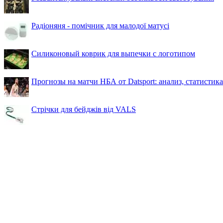
Радіоняня - помічник для малодої матусі
Силиконовый коврик для выпечки с логотипом
Прогнозы на матчи НБА от Datsport: анализ, статистик
Стрічки для бейджів від VALS