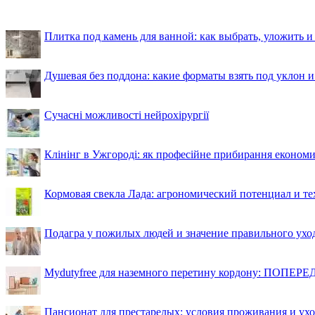
Плитка под камень для ванной: как выбрать, уложить и
Душевая без поддона: какие форматы взять под уклон 
Сучасні можливості нейрохірургії
Клінінг в Ужгороді: як професійне прибирання економи
Кормовая свекла Лада: агрономический потенциал и т
Подагра у пожилых людей и значение правильного ухо
Mydutyfree для наземного перетину кордону: ПОПЕРЕД
Пансионат для престарелых: условия проживания и ухо