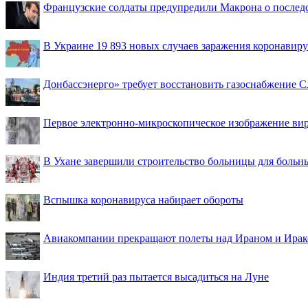
Французские солдаты предупредили Макрона о последс
В Украине 19 893 новых случаев заражения коронавир
Донбассэнерго» требует восстановить газоснабжение 
Первое электронно-микроскопическое изображение ви
В Ухане завершили строительство больницы для больн
Вспышка коронавируса набирает обороты
Авиакомпании прекращают полеты над Ираном и Ира
Индия третий раз пытается высадиться на Луне