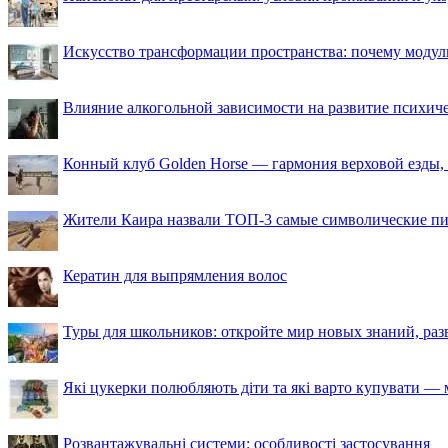
Искусство трансформации пространства: почему моду
Влияние алкогольной зависимости на развитие психи
Конный клуб Golden Horse — гармония верховой езды,
Жители Каира назвали ТОП-3 самые символические п
Кератин для выпрямления волос
Туры для школьников: откройте мир новых знаний, ра
Які цукерки полюбляють діти та які варто купувати — м
Розвантажувальні системи: особливості застосування