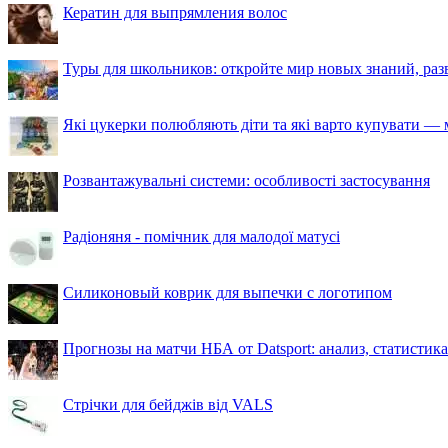
Кератин для выпрямления волос
Туры для школьников: откройте мир новых знаний, ра
Які цукерки полюбляють діти та які варто купувати — м
Розвантажувальні системи: особливості застосування
Радіоняня - помічник для малодої матусі
Силиконовый коврик для выпечки с логотипом
Прогнозы на матчи НБА от Datsport: анализ, статистик
Стрічки для бейджів від VALS