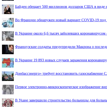
Байден обещает 500 миллионов долларов США в виде
Во Франции обнаружен новый вариант COVID-19 под 
В Украине около 6,6 тысяч заболевших коронавирусом -
Французские солдаты предупредили Макрона о последс
В Украине 19 893 новых случаев заражения коронавир
Донбассэнерго» требует восстановить газоснабжение 
Первое электронно-микроскопическое изображение ви
В Ухане завершили строительство больницы для больн