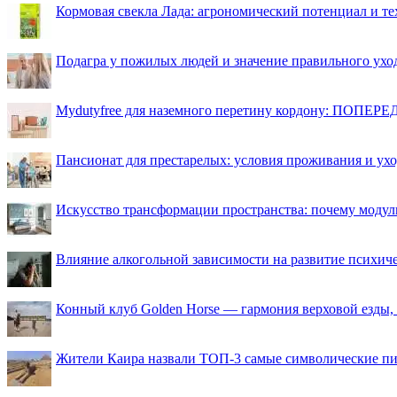
Кормовая свекла Лада: агрономический потенциал и т
Подагра у пожилых людей и значение правильного ухо
Mydutyfree для наземного перетину кордону: ПОПЕРЕД
Пансионат для престарелых: условия проживания и ухо
Искусство трансформации пространства: почему моду
Влияние алкогольной зависимости на развитие психи
Конный клуб Golden Horse — гармония верховой езды,
Жители Каира назвали ТОП-3 самые символические п