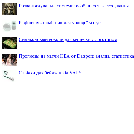
Розвантажувальні системи: особливості застосування
Радіоняня - помічник для малодої матусі
Силиконовый коврик для выпечки с логотипом
Прогнозы на матчи НБА от Datsport: анализ, статистик
Стрічки для бейджів від VALS