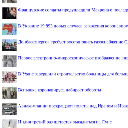
Французские солдаты предупредили Макрона о последс
В Украине 19 893 новых случаев заражения коронавир
Донбассэнерго» требует восстановить газоснабжение 
Первое электронно-микроскопическое изображение ви
В Ухане завершили строительство больницы для больн
Вспышка коронавируса набирает обороты
Авиакомпании прекращают полеты над Ираном и Ира
Индия третий раз пытается высадиться на Луне