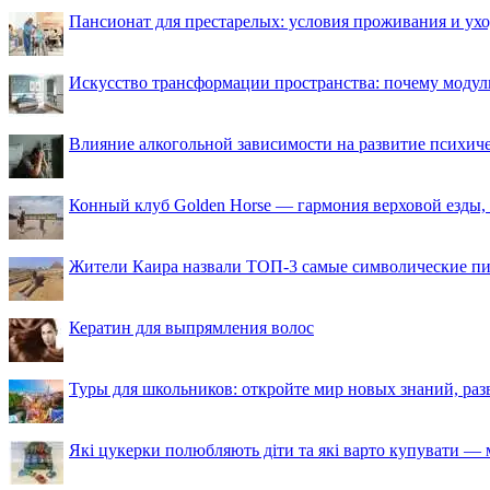
Пансионат для престарелых: условия проживания и ухо
Искусство трансформации пространства: почему моду
Влияние алкогольной зависимости на развитие психи
Конный клуб Golden Horse — гармония верховой езды,
Жители Каира назвали ТОП-3 самые символические п
Кератин для выпрямления волос
Туры для школьников: откройте мир новых знаний, ра
Які цукерки полюбляють діти та які варто купувати — м