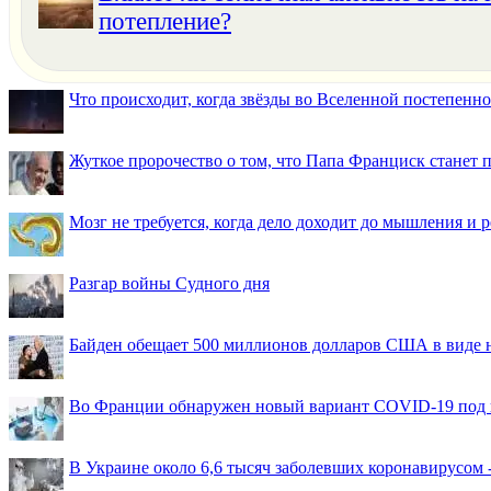
потепление?
Что происходит, когда звёзды во Вселенной постепенно 
Жуткое пророчество о том, что Папа Франциск станет
Мозг не требуется, когда дело доходит до мышления и
Разгар войны Судного дня
Байден обещает 500 миллионов долларов США в виде
Во Франции обнаружен новый вариант COVID-19 под 
В Украине около 6,6 тысяч заболевших коронавирусом -