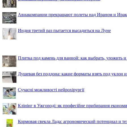
Авиакомпании прекращают полеты над Ираном и Ира
Индия третий раз пытается высадиться на Луне
Плитка под камень для ванной: как выбрать, уложить и
Душевая без поддона: какие форматы взять под уклон 
Сучасні можливості нейрохірургії
Клінінг в Ужгороді: як професійне прибирання економи
Кормовая свекла Лада: агрономический потенциал и т