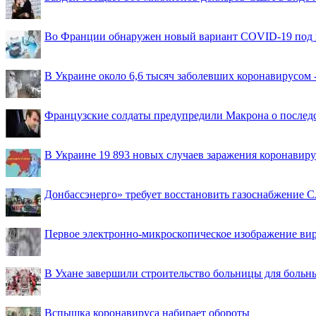
Во Франции обнаружен новый вариант COVID-19 под 
В Украине около 6,6 тысяч заболевших коронавирусом -
Французские солдаты предупредили Макрона о последс
В Украине 19 893 новых случаев заражения коронавир
Донбассэнерго» требует восстановить газоснабжение 
Первое электронно-микроскопическое изображение ви
В Ухане завершили строительство больницы для больн
Вспышка коронавируса набирает обороты