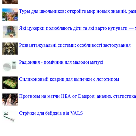
Туры для школьников: откройте мир новых знаний, ра
Які цукерки полюбляють діти та які варто купувати — м
Розвантажувальні системи: особливості застосування
Радіоняня - помічник для малодої матусі
Силиконовый коврик для выпечки с логотипом
Прогнозы на матчи НБА от Datsport: анализ, статистик
Стрічки для бейджів від VALS