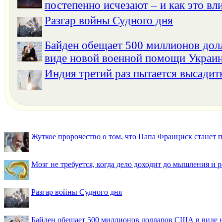
постепенно исчезают – и как это вли
Разгар войны Судного дня
Байден обещает 500 миллионов до
виде новой военной помощи Украи
Индия третий раз пытается высадит
Жуткое пророчество о том, что Папа Франциск станет
Мозг не требуется, когда дело доходит до мышления и
Разгар войны Судного дня
Байден обещает 500 миллионов долларов США в виде