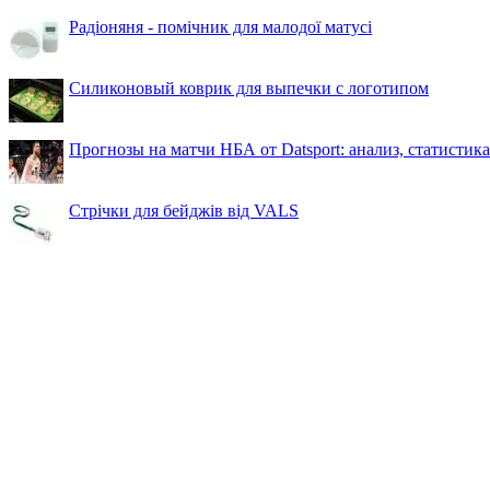
Радіоняня - помічник для малодої матусі
Силиконовый коврик для выпечки с логотипом
Прогнозы на матчи НБА от Datsport: анализ, статистик
Стрічки для бейджів від VALS