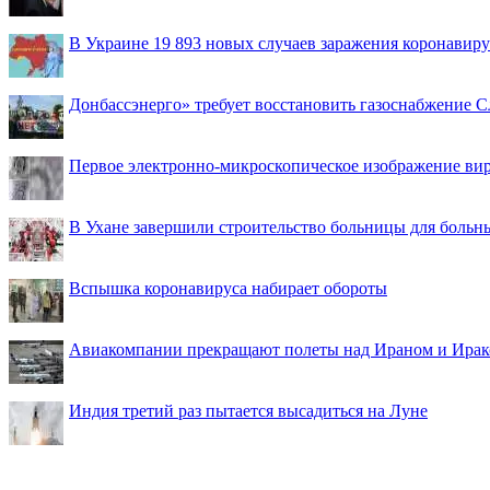
В Украине 19 893 новых случаев заражения коронавир
Донбассэнерго» требует восстановить газоснабжение 
Первое электронно-микроскопическое изображение ви
В Ухане завершили строительство больницы для больн
Вспышка коронавируса набирает обороты
Авиакомпании прекращают полеты над Ираном и Ира
Индия третий раз пытается высадиться на Луне