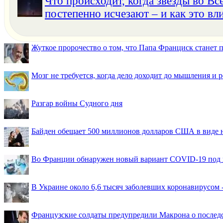
Что происходит, когда звёзды во Вс
постепенно исчезают – и как это вли
Жуткое пророчество о том, что Папа Франциск станет
Мозг не требуется, когда дело доходит до мышления и
Разгар войны Судного дня
Байден обещает 500 миллионов долларов США в виде
Во Франции обнаружен новый вариант COVID-19 под 
В Украине около 6,6 тысяч заболевших коронавирусом -
Французские солдаты предупредили Макрона о последс