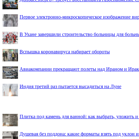
Первое электронно-микроскопическое изображение ви
В Ухане завершили строительство больницы для больн
Вспышка коронавируса набирает обороты
Авиакомпании прекращают полеты над Ираном и Ира
Индия третий раз пытается высадиться на Луне
Плитка под камень для ванной: как выбрать, уложить и
Душевая без поддона: какие форматы взять под уклон 