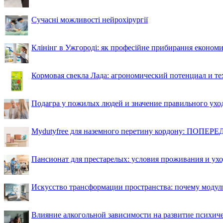
Сучасні можливості нейрохірургії
Клінінг в Ужгороді: як професійне прибирання економи
Кормовая свекла Лада: агрономический потенциал и т
Подагра у пожилых людей и значение правильного ухо
Mydutyfree для наземного перетину кордону: ПОПЕРЕД
Пансионат для престарелых: условия проживания и ухо
Искусство трансформации пространства: почему моду
Влияние алкогольной зависимости на развитие психи