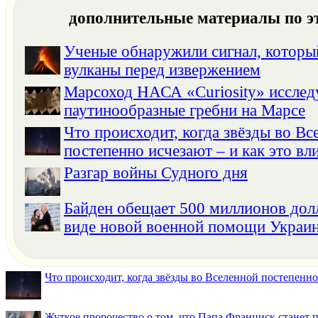
дополнительные материалы по э
Ученые обнаружили сигнал, котор
вулканы перед извержением
Марсоход НАСА «Curiosity» исслед
паутинообразные гребни на Марсе
Что происходит, когда звёзды во Вс
постепенно исчезают – и как это вли
Разгар войны Судного дня
Байден обещает 500 миллионов до
виде новой военной помощи Украи
Что происходит, когда звёзды во Вселенной постепенно 
Жуткое пророчество о том, что Папа Франциск станет