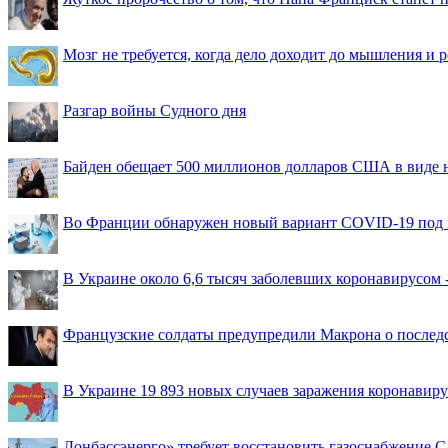
Мозг не требуется, когда дело доходит до мышления и
Разгар войны Судного дня
Байден обещает 500 миллионов долларов США в виде
Во Франции обнаружен новый вариант COVID-19 под 
В Украине около 6,6 тысяч заболевших коронавирусом -
Французские солдаты предупредили Макрона о последс
В Украине 19 893 новых случаев заражения коронавир
Донбассэнерго» требует восстановить газоснабжение 