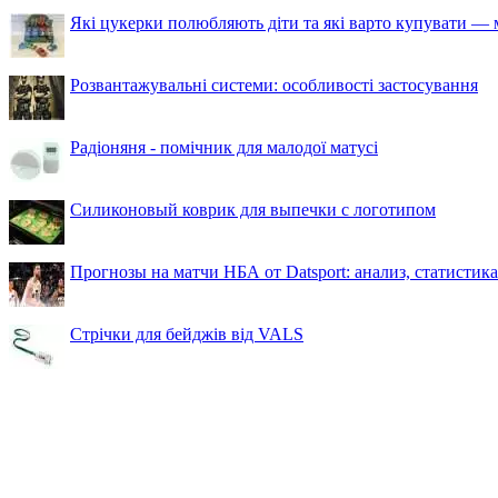
Які цукерки полюбляють діти та які варто купувати — м
Розвантажувальні системи: особливості застосування
Радіоняня - помічник для малодої матусі
Силиконовый коврик для выпечки с логотипом
Прогнозы на матчи НБА от Datsport: анализ, статистик
Стрічки для бейджів від VALS