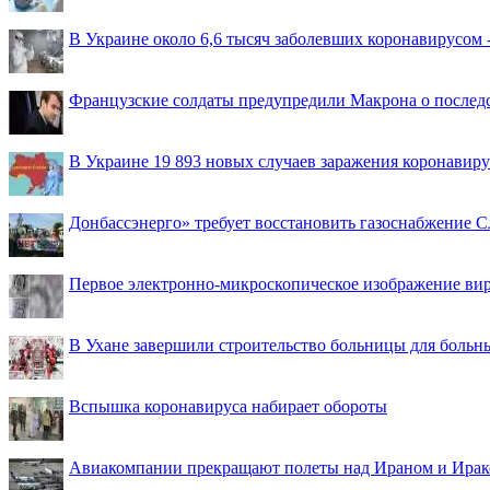
В Украине около 6,6 тысяч заболевших коронавирусом -
Французские солдаты предупредили Макрона о последс
В Украине 19 893 новых случаев заражения коронавир
Донбассэнерго» требует восстановить газоснабжение 
Первое электронно-микроскопическое изображение ви
В Ухане завершили строительство больницы для больн
Вспышка коронавируса набирает обороты
Авиакомпании прекращают полеты над Ираном и Ира