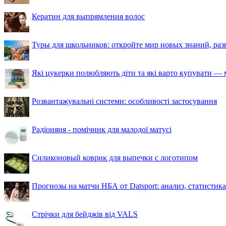
Кератин для выпрямления волос
Туры для школьников: откройте мир новых знаний, ра
Які цукерки полюбляють діти та які варто купувати — м
Розвантажувальні системи: особливості застосування
Радіоняня - помічник для малодої матусі
Силиконовый коврик для выпечки с логотипом
Прогнозы на матчи НБА от Datsport: анализ, статистик
Стрічки для бейджів від VALS