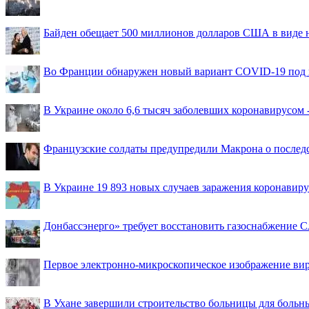
Байден обещает 500 миллионов долларов США в виде
Во Франции обнаружен новый вариант COVID-19 под 
В Украине около 6,6 тысяч заболевших коронавирусом -
Французские солдаты предупредили Макрона о последс
В Украине 19 893 новых случаев заражения коронавир
Донбассэнерго» требует восстановить газоснабжение 
Первое электронно-микроскопическое изображение ви
В Ухане завершили строительство больницы для больн