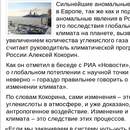
Сильнейшие аномальные
в Европе, так же как и п
аномальные явления в Ро
это последствия глобаль
климата на планете, выз
увеличением количества углекислого газа
считает руководитель климатической пр
России Алексей Кокорин.
Как он отметил в беседе с РИА
«
Новости»
о глобальном потеплении с научной точки
неверно – гораздо правильнее говорить о
изменении климата».
По словам Кокорина, сами изменения – эт
углекислоты в атмосфере, и уже доказано,
антропогенное воздействие. Изменение и
климата – это следствие этих процессов.
«
Если мы закачиваем в систему чуть-чуть