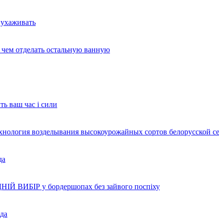
 ухаживать
и чем отделать остальную ванную
ть ваш час і сили
ехнология возделывания высокоурожайных сортов белорусской с
да
НІЙ ВИБІР у бордершопах без зайвого поспіху
да