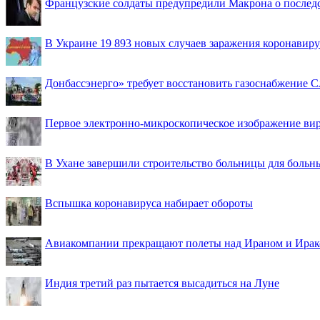
Французские солдаты предупредили Макрона о последс
В Украине 19 893 новых случаев заражения коронавир
Донбассэнерго» требует восстановить газоснабжение 
Первое электронно-микроскопическое изображение ви
В Ухане завершили строительство больницы для больн
Вспышка коронавируса набирает обороты
Авиакомпании прекращают полеты над Ираном и Ира
Индия третий раз пытается высадиться на Луне