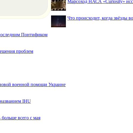
Марсоход НАСА «Curiosity» исс
Что происходит, когда звёзды в
 последним Понтификом
 решения проблем
 новой военной помощи Украине
названием IHU
 больше всего с мая