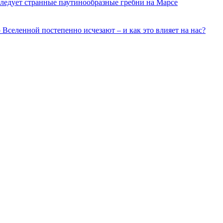
ледует странные паутинообразные гребни на Марсе
о Вселенной постепенно исчезают – и как это влияет на нас?