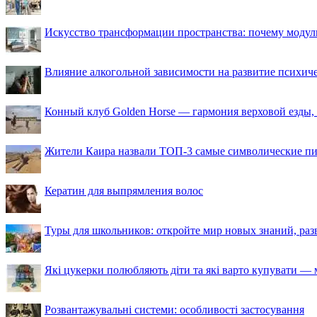
Искусство трансформации пространства: почему моду
Влияние алкогольной зависимости на развитие психи
Конный клуб Golden Horse — гармония верховой езды,
Жители Каира назвали ТОП-3 самые символические п
Кератин для выпрямления волос
Туры для школьников: откройте мир новых знаний, ра
Які цукерки полюбляють діти та які варто купувати — м
Розвантажувальні системи: особливості застосування