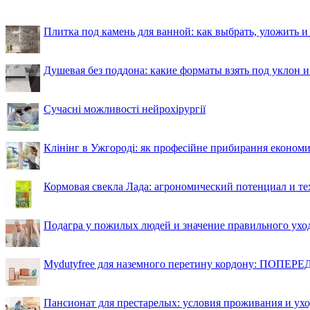
Плитка под камень для ванной: как выбрать, уложить и
Душевая без поддона: какие форматы взять под уклон 
Сучасні можливості нейрохірургії
Клінінг в Ужгороді: як професійне прибирання економи
Кормовая свекла Лада: агрономический потенциал и т
Подагра у пожилых людей и значение правильного ухо
Mydutyfree для наземного перетину кордону: ПОПЕРЕД
Пансионат для престарелых: условия проживания и ухо