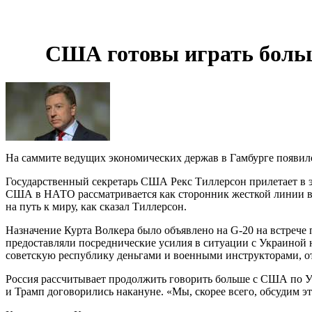
США готовы играть больш
На саммите ведущих экономических держав в Гамбурге появило
Государственный секретарь США Рекс Тиллерсон прилетает в э
США в НАТО рассматривается как сторонник жесткой линии в 
на путь к миру, как сказал Тиллерсон.
Назначение Курта Волкера было объявлено на G-20 на встреч
предоставляли посреднические усилия в ситуации с Украиной
советскую республику деньгами и военными инструкторами, о
Россия рассчитывает продолжить говорить больше с США по Ук
и Трамп договорились накануне.
«
Мы, скорее всего, обсудим э