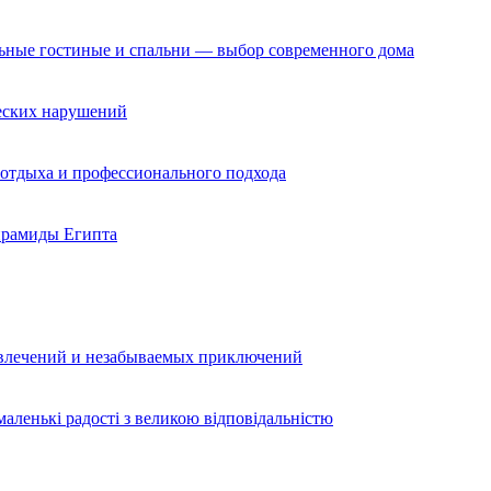
льные гостиные и спальни — выбор современного дома
ческих нарушений
 отдыха и профессионального подхода
ирамиды Египта
звлечений и незабываемых приключений
аленькі радості з великою відповідальністю