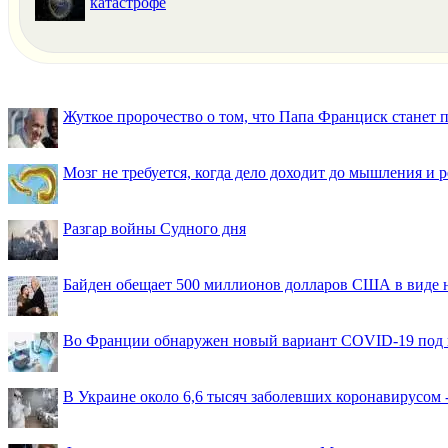
катастрофе
Жуткое пророчество о том, что Папа Франциск станет
Мозг не требуется, когда дело доходит до мышления и
Разгар войны Судного дня
Байден обещает 500 миллионов долларов США в виде
Во Франции обнаружен новый вариант COVID-19 под 
В Украине около 6,6 тысяч заболевших коронавирусом -