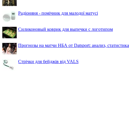
Радіоняня - помічник для малодої матусі
Силиконовый коврик для выпечки с логотипом
Прогнозы на матчи НБА от Datsport: анализ, статистик
Стрічки для бейджів від VALS