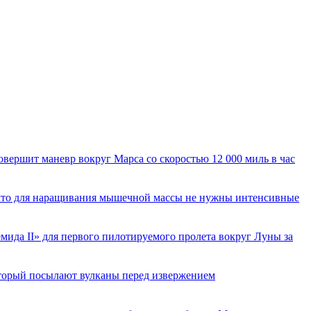
вершит маневр вокруг Марса со скоростью 12 000 миль в час
 что для наращивания мышечной массы не нужны интенсивные
ида II» для первого пилотируемого пролета вокруг Луны за
торый посылают вулканы перед извержением