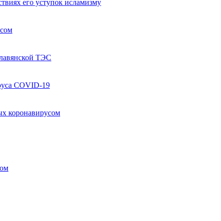
твиях его уступок исламизму
усом
Славянской ТЭС
руса COVID-19
ых коронавирусом
ком