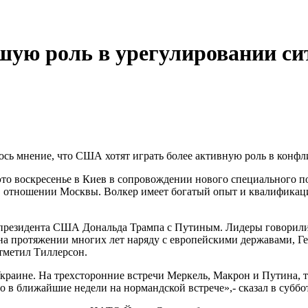
ую роль в урегулировании си
сь мнение, что США хотят играть более активную роль в конфл
то воскресенье в Киев в сопровождении нового специального п
отношении Москвы. Волкер имеет богатый опыт и квалификацию
е президента США Дональда Трампа с Путиным. Лидеры говорил
 на протяжении многих лет наряду с европейскими державами,
тметил Тиллерсон.
раине. На трехсторонние встречи Меркель, Макрон и Путина, те
то в ближайшие недели на нормандской встрече»,- сказал в субб