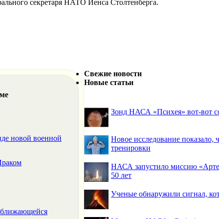
ерального секретаря НАТО Йенса Столтенберга.
Свежие новости
Новые статьи
еме
Зонд НАСА «Психея» вот-вот со
иде новой военной
Новое исследование показало,
тренировки
Ираком
НАСА запустило миссию «Артем
50 лет
Ученые обнаружили сигнал, ко
риближающейся