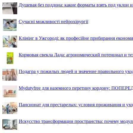
Душевая без поддона: какие форматы взять под уклон 
Сучасні можливості нейрохірургії
Клінінг в Ужгороді: як професійне прибирання економи
Кормовая свекла Лада: агрономический потенциал и т
Подагра у пожилых людей и значение правильного ухо
Mydutyfree для наземного перетину кордону: ПОПЕРЕД
Пансионат для престарелых: условия проживания и ухо
Искусство трансформации пространства: почему моду