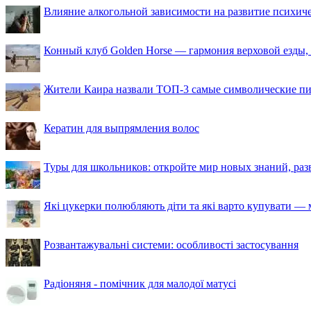
Влияние алкогольной зависимости на развитие психи
Конный клуб Golden Horse — гармония верховой езды,
Жители Каира назвали ТОП-3 самые символические п
Кератин для выпрямления волос
Туры для школьников: откройте мир новых знаний, ра
Які цукерки полюбляють діти та які варто купувати — м
Розвантажувальні системи: особливості застосування
Радіоняня - помічник для малодої матусі