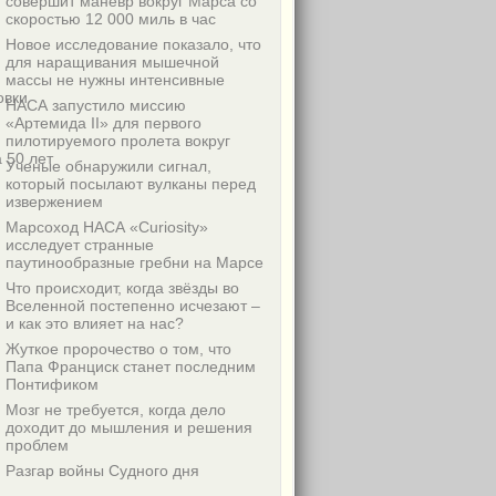
совершит маневр вокруг Марса со
скоростью 12 000 миль в час
Новое исследование показало, что
для наращивания мышечной
массы не нужны интенсивные
овки
НАСА запустило миссию
«Артемида II» для первого
пилотируемого пролета вокруг
 50 лет
Ученые обнаружили сигнал,
который посылают вулканы перед
извержением
Марсоход НАСА «Curiosity»
исследует странные
паутинообразные гребни на Марсе
Что происходит, когда звёзды во
Вселенной постепенно исчезают –
и как это влияет на нас?
Жуткое пророчество о том, что
Папа Франциск станет последним
Понтификом
Мозг не требуется, когда дело
доходит до мышления и решения
проблем
Разгар войны Судного дня