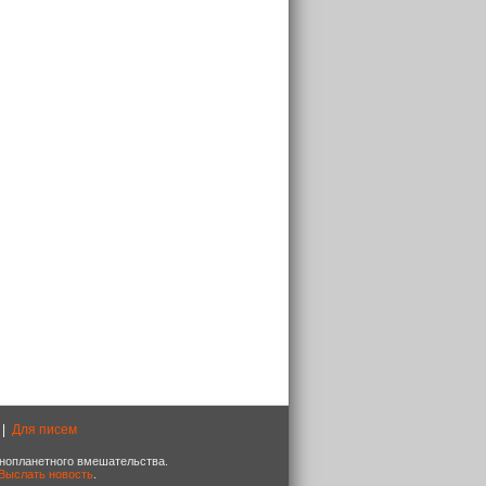
|
Для писем
 инопланетного вмешательства.
Выслать новость
.