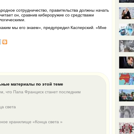
родное сотрудничество, правительства должны начать
считает он, сравнив кибероружие со средствами
логическими.
, каким мы его знаем», предупредил Касперский.
«
Мне
ислами
ные материалы по этой теме
ом, что Папа Франциск станет последним
ца света
нное хранилище «Конца света »