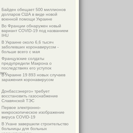
Байден обещает 500 миллионов
долларов США в виде новой
военной помощи Украине
Во Франции обнаружен новый
вариант COVID-19 под названием
IHU
В Украине около 6,6 тысяч
заболевших коронавирусом -
больше всего с мая
Французские солдаты
предупредили Макрона о
последствиях его уступок
зму
В Украине 19 893 новых случаев
заражения коронавирусом
Донбассэнерго» требует
восстановить газоснабжение
Славянской ТЭС
Первое электронно-
микроскопическое изображение
вируса COVID-19
В Ухане завершили строительство
больницы для больных