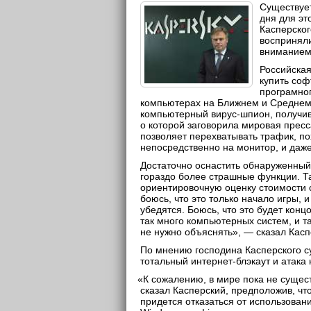
Существуе
дня для эт
Касперског
восприняли
вниманием
Российска
купить соф
програмног
компьютерах на Ближнем и Среднем
компьютерный вирус-шпион, получи
о которой заговорила мировая пресс
позволяет перехватывать трафик, п
непосредственно на монитор, и даже
Достаточно оснастить обнаруженный
гораздо более страшные функции. Т
ориентировочную оценку стоимости 
боюсь, что это только начало игры, 
убедятся. Боюсь, что это будет конц
так много компьютерных систем, и та
не нужно объяснять», — сказал Кас
По мнению господина Касперского 
тотальный интернет-блэкаут и атака
«
К сожалению, в мире пока не сущест
сказал Касперский, предположив, чт
придется отказаться от использова