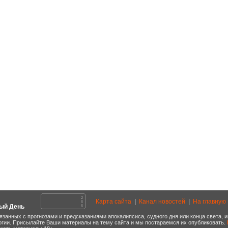
Карта сайта
|
Канал новостей
|
На главную
ый День
язанных с прогнозами и предсказаниями апокалипсиса, судного дня или конца света,
огии. Присылайте Ваши материалы на тему сайта и мы постараемся их опубликовать.