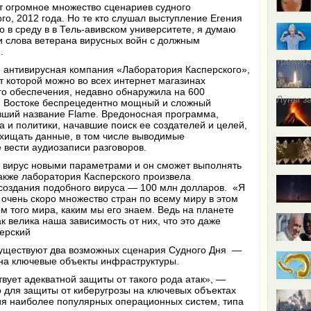
т огромное множество сценариев судного
ого, 2012 года. Но те кто слушал выступление Егения
о в среду в в Тель-авивском университете, я думаю
 слова ветерана вирусных войн с должным
.
тренир
я антивирусная компания
«
Лаборатория Касперского»,
т которой можно во всех интернет магазинах
о обеспечения, недавно обнаружила на 600
Луны за
 Востоке беспрецедентно мощный и сложный
вший название Flame. Вредоносная программа,
а и политики, начавшие поиск ее создателей и целей,
охищать данные, в том числе выводимые
 вести аудиозаписи разговоров.
 вирус новыми параметрами и он сможет выполнять
акже лаборатория Касперского произвела
создания подобного вируса — 100 млн долларов.
«
Я
и очень скоро множество стран по всему миру в этом
ом того мира, каким мы его знаем. Ведь на планете
к велика наша зависимость от них, что это даже
перский
существуют два возможных сценария Судного Дня —
 на ключевые объекты инфраструктуры.
вует адекватной защиты от такого рода атак», —
о для защиты от киберугрозы на ключевых объектах
ния наиболее популярных операционных систем, типа