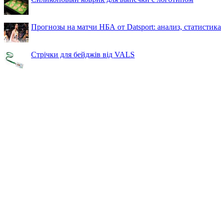
Прогнозы на матчи НБА от Datsport: анализ, статистик
Стрічки для бейджів від VALS