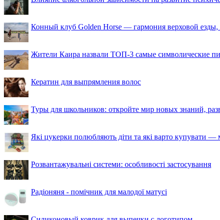
Конный клуб Golden Horse — гармония верховой езды,
Жители Каира назвали ТОП-3 самые символические п
Кератин для выпрямления волос
Туры для школьников: откройте мир новых знаний, ра
Які цукерки полюбляють діти та які варто купувати — м
Розвантажувальні системи: особливості застосування
Радіоняня - помічник для малодої матусі
Силиконовый коврик для выпечки с логотипом