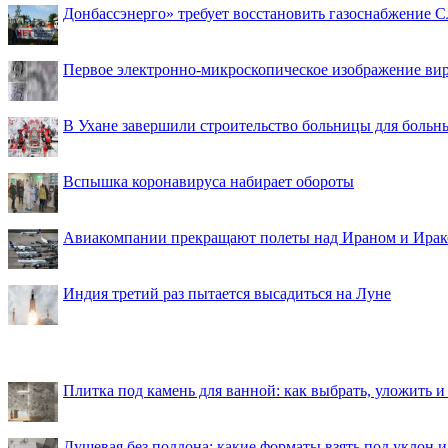
Донбассэнерго» требует восстановить газоснабжение 
Первое электронно-микроскопическое изображение ви
В Ухане завершили строительство больницы для больн
Вспышка коронавируса набирает обороты
Авиакомпании прекращают полеты над Ираном и Ира
Индия третий раз пытается высадиться на Луне
Плитка под камень для ванной: как выбрать, уложить и
Душевая без поддона: какие форматы взять под уклон 