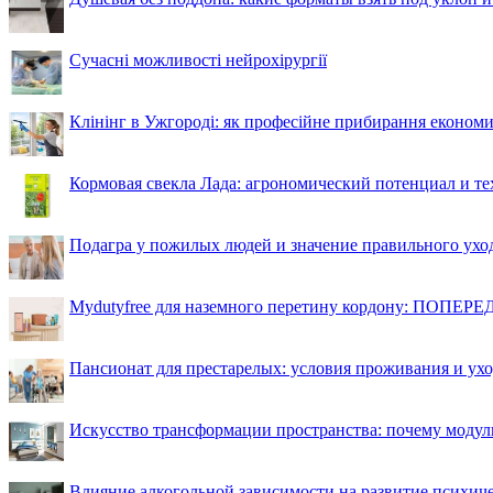
Сучасні можливості нейрохірургії
Клінінг в Ужгороді: як професійне прибирання економи
Кормовая свекла Лада: агрономический потенциал и т
Подагра у пожилых людей и значение правильного ухо
Mydutyfree для наземного перетину кордону: ПОПЕРЕД
Пансионат для престарелых: условия проживания и ухо
Искусство трансформации пространства: почему моду
Влияние алкогольной зависимости на развитие психи