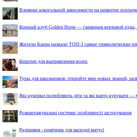
Влияние алкогольной зависимости на развитие психи
Конный клуб Golden Horse — гармония верховой езды,
Жители Каира назвали ТОП-3 самые символические п
Кератин для выпрямления волос
Туры для школьников: откройте мир новых знаний, ра
Які цукерки полюбляють діти та які варто купувати — м
Розвантажувальні системи: особливості застосування
Радіоняня - помічник для малодої матусі