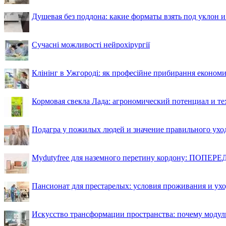
Душевая без поддона: какие форматы взять под уклон 
Сучасні можливості нейрохірургії
Клінінг в Ужгороді: як професійне прибирання економи
Кормовая свекла Лада: агрономический потенциал и т
Подагра у пожилых людей и значение правильного ухо
Mydutyfree для наземного перетину кордону: ПОПЕРЕД
Пансионат для престарелых: условия проживания и ухо
Искусство трансформации пространства: почему моду