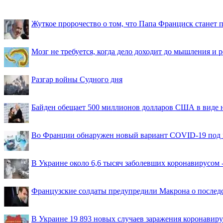
Жуткое пророчество о том, что Папа Франциск станет
Мозг не требуется, когда дело доходит до мышления и
Разгар войны Судного дня
Байден обещает 500 миллионов долларов США в виде
Во Франции обнаружен новый вариант COVID-19 под 
В Украине около 6,6 тысяч заболевших коронавирусом -
Французские солдаты предупредили Макрона о последс
В Украине 19 893 новых случаев заражения коронавир