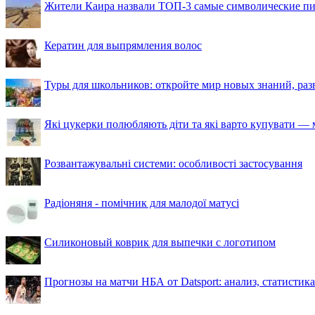
Жители Каира назвали ТОП-3 самые символические п
Кератин для выпрямления волос
Туры для школьников: откройте мир новых знаний, ра
Які цукерки полюбляють діти та які варто купувати — м
Розвантажувальні системи: особливості застосування
Радіоняня - помічник для малодої матусі
Силиконовый коврик для выпечки с логотипом
Прогнозы на матчи НБА от Datsport: анализ, статистик