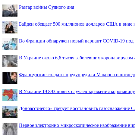
Разгар войны Судного дня
Байден обещает 500 миллионов долларов США в виде
Во Франции обнаружен новый вариант COVID-19 под 
В Украине около 6,6 тысяч заболевших коронавирусом -
Французские солдаты предупредили Макрона о последс
В Украине 19 893 новых случаев заражения коронавир
Донбассэнерго» требует восстановить газоснабжение 
Первое электронно-микроскопическое изображение ви