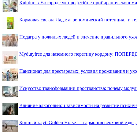
Клінінг в Ужгороді: як професійне прибирання економи
Кормовая свекла Лада: агрономический потенциал и т
Подагра у пожилых людей и значение правильного ухо
Mydutyfree для наземного перетину кордону: ПОПЕРЕД
Пансионат для престарелых: условия проживания и ухо
Искусство трансформации пространства: почему моду
Влияние алкогольной зависимости на развитие психи
Конный клуб Golden Horse — гармония верховой езды,