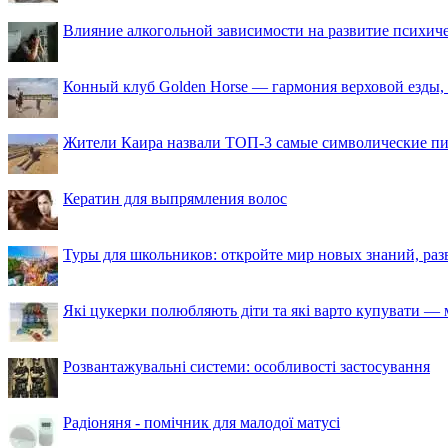
Влияние алкогольной зависимости на развитие психи
Конный клуб Golden Horse — гармония верховой езды,
Жители Каира назвали ТОП-3 самые символические п
Кератин для выпрямления волос
Туры для школьников: откройте мир новых знаний, ра
Які цукерки полюбляють діти та які варто купувати — м
Розвантажувальні системи: особливості застосування
Радіоняня - помічник для малодої матусі