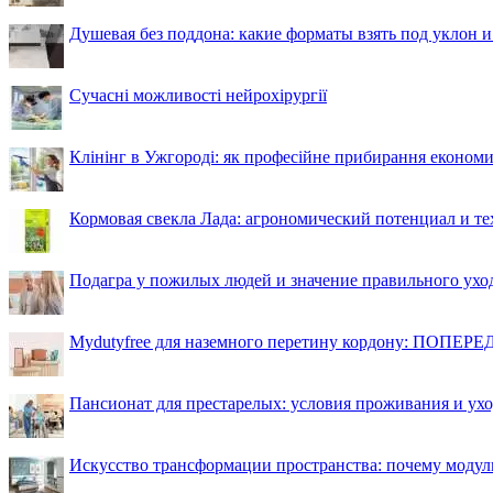
Душевая без поддона: какие форматы взять под уклон 
Сучасні можливості нейрохірургії
Клінінг в Ужгороді: як професійне прибирання економи
Кормовая свекла Лада: агрономический потенциал и т
Подагра у пожилых людей и значение правильного ухо
Mydutyfree для наземного перетину кордону: ПОПЕРЕД
Пансионат для престарелых: условия проживания и ухо
Искусство трансформации пространства: почему моду