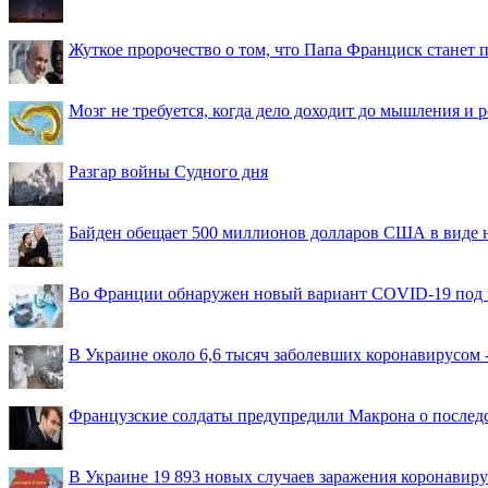
Жуткое пророчество о том, что Папа Франциск станет
Мозг не требуется, когда дело доходит до мышления и
Разгар войны Судного дня
Байден обещает 500 миллионов долларов США в виде
Во Франции обнаружен новый вариант COVID-19 под 
В Украине около 6,6 тысяч заболевших коронавирусом -
Французские солдаты предупредили Макрона о последс
В Украине 19 893 новых случаев заражения коронавир