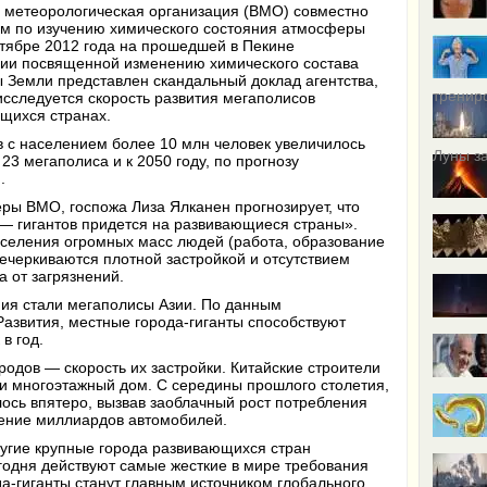
 метеорологическая организация
(
ВМО) совместно
ом по изучению химического состояния атмосферы
октябре 2012 года на прошедшей в Пекине
ии посвященной изменению химического состава
 Земли представлен скандальный доклад агентства,
тренир
исследуется скорость развития мегаполисов
щихся странах.
ов с населением более 10 млн человек увеличилось
Луны за
 23 мегаполиса и к 2050 году, по прогнозу
я.
ры ВМО, госпожа Лиза Ялканен прогнозирует, что
в — гигантов придется на развивающиеся страны».
селения огромных масс людей
(
работа, образование
ечеркиваются плотной застройкой и отсутствием
 от загрязнений.
ния стали мегаполисы Азии. По данным
азвития, местные города-гиганты способствуют
 в год.
одов — скорость их застройки. Китайские строители
ти многоэтажный дом. С середины прошлого столетия,
ось впятеро, вызвав заоблачный рост потребления
тение миллиардов автомобилей.
угие крупные города развивающихся стран
годня действуют самые жесткие в мире требования
а-гиганты станут главным источником глобального