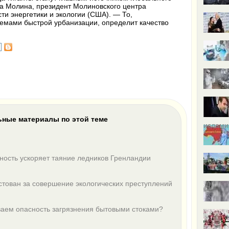
за Молина, президент Молиновского центра
ти энергетики и экологии
(
США). — То,
лемами быстрой урбанизации, определит качество
ные материалы по этой теме
ислами
ность ускоряет таяние ледников Гренландии
стован за совершение экологических преступлений
аем опасность загрязнения бытовыми стоками?