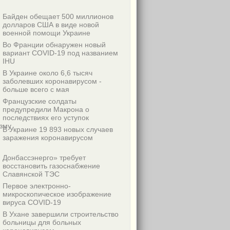
Байден обещает 500 миллионов
долларов США в виде новой
военной помощи Украине
Во Франции обнаружен новый
вариант COVID-19 под названием
IHU
В Украине около 6,6 тысяч
заболевших коронавирусом -
больше всего с мая
Французские солдаты
предупредили Макрона о
последствиях его уступок
зму
В Украине 19 893 новых случаев
заражения коронавирусом
Донбассэнерго» требует
восстановить газоснабжение
Славянской ТЭС
Первое электронно-
микроскопическое изображение
вируса COVID-19
В Ухане завершили строительство
больницы для больных