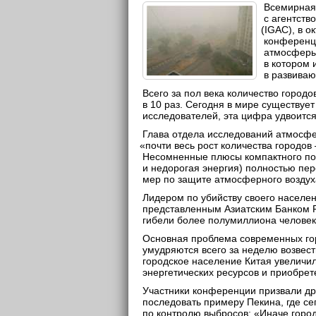
Всемирная
с агентств
(IGAC
), в 
конференц
атмосферы
в котором 
в развиваю
Всего за пол века количество город
в 10 раз. Сегодня в мире существует
исследователей, эта цифра удвоитс
Глава отдела исследований атмосфе
«
почти весь рост количества городо
Несомненные плюсы компактного по
и недорогая энергия) полностью пер
мер по защите атмосферного воздуха
Лидером по убийству своего населе
представленным Азиатским Банком Р
гибели более полумиллиона человек
Основная проблема современных гор
умудряются всего за неделю возвес
городское население Китая увеличил
энергетических ресурсов и приобре
Участники конференции призвали др
последовать примеру Пекина, где се
по контролю выбросов:
«
Иначе город