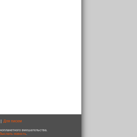
|
Для писем
 инопланетного вмешательства.
Выслать новость
.