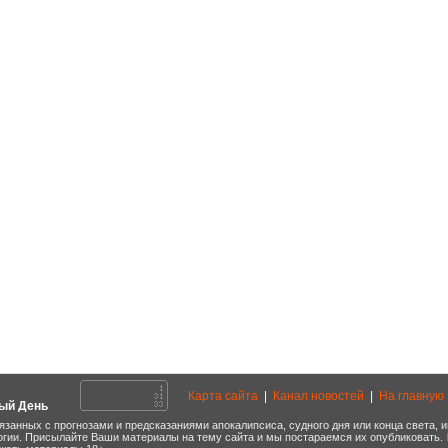
Карта сайта
|
Канал новостей
|
На главную
ый День
язанных с прогнозами и предсказаниями апокалипсиса, судного дня или конца света,
огии. Присылайте Ваши материалы на тему сайта и мы постараемся их опубликовать.