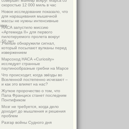
совершит маневр вокруг Марса со
скоростью 12 000 миль в час
Новое исследование показало, что
для наращивания мышечной
массы не нужны интенсивные
овки
НАСА запустило миссию
«Артемида II» для первого
пилотируемого пролета вокруг
 50 лет
Ученые обнаружили сигнал,
который посылают вулканы перед
извержением
Марсоход НАСА «Curiosity»
исследует странные
паутинообразные гребни на Марсе
Что происходит, когда звёзды во
Вселенной постепенно исчезают –
и как это влияет на нас?
Жуткое пророчество о том, что
Папа Франциск станет последним
Понтификом
Мозг не требуется, когда дело
доходит до мышления и решения
проблем
Разгар войны Судного дня