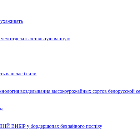
 ухаживать
и чем отделать остальную ванную
ть ваш час і сили
ехнология возделывания высокоурожайных сортов белорусской с
да
НІЙ ВИБІР у бордершопах без зайвого поспіху