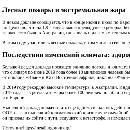
Лесные пожары и экстремальная жара
В новом докладе сообщается, что в конце июня и июля по Евр
по Цельсию, что на 1,9 градуса выше предыдущего рекорда. Б
жаркое лето было в Австралии, где январь стал самым теплым 
В этом году участились лесные пожары, в том числе в северны
Последствия изменений климата: здоро
Большой раздел доклада посвящен влиянию погоды и климата н
что с января по июнь 2019 года более 10 миллионов человек 
от циклона
«
Идай» в Юго-Восточной Африке, циклона
«
Фани»
В 2019 году рекордно высокие температуры в Австралии, Инди
2019 года — в результате жары более 100 человек погибли и 
и в Европе.
Нынешний доклад должен стать еще одним сигналом к действию
ООН назвал нынешний климатический кризис
«
чрезвычайной 
он призвал их сойти с пути, ведущего к катастрофе, и немедл
Источник:https://metallurgprom.org/