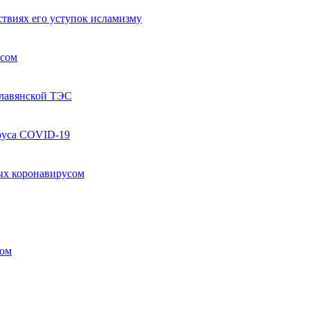
твиях его уступок исламизму
усом
Славянской ТЭС
руса COVID-19
ых коронавирусом
ком