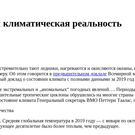
 климатическая реальность
, стремительно тают ледники, нагреваются и окисляются океаны,
еру. Об этом говорится в
предварительном докладе
Всемирной м
ый доклад о состоянии климата с полными данными за 2019 год 
де экстремальных и „аномальных“ погодных явлений…. Периоды 
зрушительные тропические циклоны обрушились на многие стран
стояние климата Генеральный секретарь ВМО Петтери Таалас, п
ечества
 Средняя глобальная температура в 2019 году — с января по ок
дующее десятилетие было более теплым, чем предыдущее.