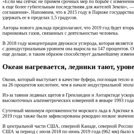
«
Если мы сейчас не примем срочных мер по борьбе с изменение
к еще более губительным последствиям для жителей Земли», — 
соглашения». Напомним, что в 2015 году в Париже государства
удержать ее в пределах 1,5 градусов.
Авторы нового доклада предполагают, что 2019 год будет втор
парниковых газов, связанных с деятельностью человека.
В 2018 году концентрация двуокиси углерода, которая являет
с доиндустриальным уровнем она выросла на 147 процентов. Он
еще дольше, и таким образом способствует дальнейшему измен
Океан нагревается, ледники тают, уро
Океан, который выступает в качестве буфера, поглощая тепло и 
на 26 процентов кислотнее, чем в начале индустриальной эпо
Из-за таяния ледяных щитов в Гренландии и Антарктиде ускори
высокоточных альтиметрических измерений в январе 1993 года
Суточный минимум протяженности морского льда в Арктике в 
2019 года также были зафиксированы рекордно низкие значени
В центральной части США, северной Канаде, северной России 
США за период с июля 2018 по июнь 2019 года
(962
мм) было м