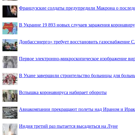
Французские солдаты предупредили Макрона о последс
В Украине 19 893 новых случаев заражения коронавир
Донбассэнерго» требует восстановить газоснабжение 
Первое электронно-микроскопическое изображение ви
В Ухане завершили строительство больницы для больн
Вспышка коронавируса набирает обороты
Авиакомпании прекращают полеты над Ираном и Ира
Индия третий раз пытается высадиться на Луне