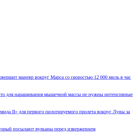
вершит маневр вокруг Марса со скоростью 12 000 миль в час
 что для наращивания мышечной массы не нужны интенсивные
ида II» для первого пилотируемого пролета вокруг Луны за
торый посылают вулканы перед извержением