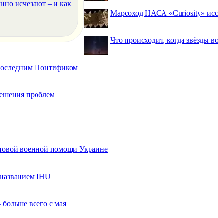
нно исчезают – и как
Марсоход НАСА «Curiosity» исс
Что происходит, когда звёзды в
 последним Понтификом
 решения проблем
 новой военной помощи Украине
названием IHU
 больше всего с мая