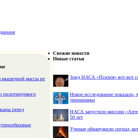
днения
Свежие новости
Новые статьи
еме
Зонд НАСА «Психея» вот-вот со
ия мышечной массы не
о пилотируемого
Новое исследование показало,
тренировки
лканы перед
НАСА запустило миссию «Артем
50 лет
аутинообразные
Ученые обнаружили сигнал, ко