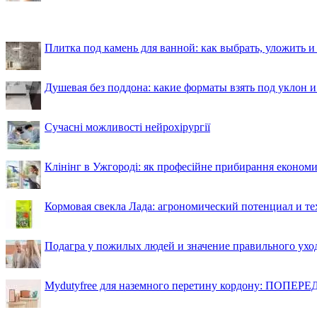
Плитка под камень для ванной: как выбрать, уложить и
Душевая без поддона: какие форматы взять под уклон 
Сучасні можливості нейрохірургії
Клінінг в Ужгороді: як професійне прибирання економи
Кормовая свекла Лада: агрономический потенциал и т
Подагра у пожилых людей и значение правильного ухо
Mydutyfree для наземного перетину кордону: ПОПЕРЕД