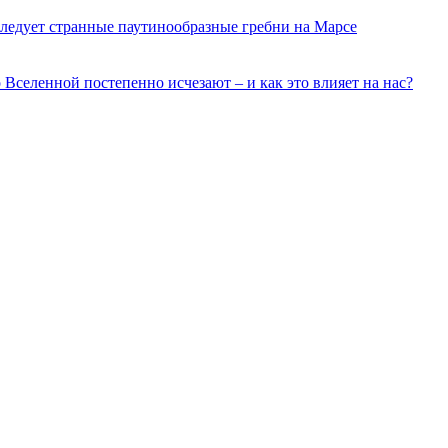
ледует странные паутинообразные гребни на Марсе
о Вселенной постепенно исчезают – и как это влияет на нас?