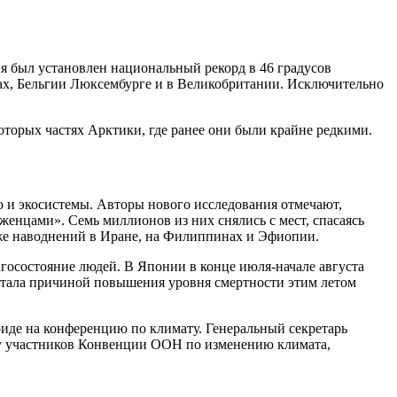
 был установлен национальный рекорд в 46 градусов
дах, Бельгии Люксембурге и в Великобритании. Исключительно
оторых частях Арктики, где ранее они были крайне редкими.
ю и экосистемы. Авторы нового исследования отмечают,
енцами». Семь миллионов из них снялись с мест, спасаясь
кже наводнений в Иране, на Филиппинах и Эфиопии.
агосостояние людей. В Японии в конце июля-начале августа
 стала причиной повышения уровня смертности этим летом
риде на конференцию по климату. Генеральный секретарь
чу участников Конвенции ООН по изменению климата,