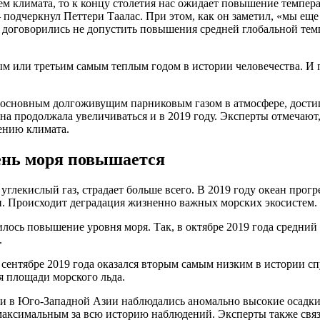
м климата, то к концу столетия нас ожидает повышение темпера
подчеркнул Петтери Таалас. При этом, как он заметил,
«
мы еще
 договорились не допустить повышения средней глобальной темп
ым или третьим самым теплым годом в истории человечества. И г
ся основным долгоживущим парниковым газом в атмосфере, дост
а продолжала увеличиваться и в 2019 году. Эксперты отмечают,
ению климата.
вень моря повышается
углекислый газ, страдает больше всего. В 2019 году океан прогр
хи. Происходит деградация жизненно важных морских экосистем.
лось повышение уровня моря. Так, в октябре 2019 года средний
.
сентябре 2019 года оказался вторым самым низким в истории с
я площади морского льда.
и в Юго-Западной Азии наблюдались аномально высокие осадки. 
аксимальным за всю историю наблюдений. Эксперты также связ