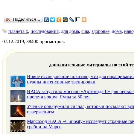
Поделиться…
планета х
,
исследования
,
для дома
,
сша
,
здоровье
,
дома
,
наво
07.12.2019, 38400 просмотров.
дополнительные материалы по этой т
Новое исследование показало, что для наращиван
нужны интенсивные тренировки
НАСА запустило миссию «Артемида II» для первог
пролета вокруг Луны за 50 лет
Ученые обнаружили сигнал, который посылают ву
извержением
Марсоход НАСА «Curiosity» исследует странные п
гребни на Марсе