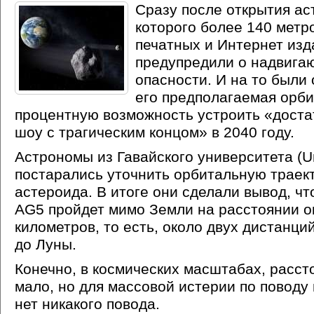
Сразу после открытия ас
которого более 140 метро
печатных и Интернет изд
предупредили о надвига
опасности. И на то были 
его предполагаемая орби
процентную возможность устроить
«
доста
шоу с трагическим концом» в 2040 году.
Астрономы из Гавайского университета
(U
постарались уточнить орбитальную траек
астероида. В итоге они сделали вывод, чт
AG5 пройдет мимо Земли на расстоянии о
километров, то есть, около двух дистанци
до Луны.
Конечно, в космических масштабах, расст
мало, но для массовой истерии по поводу
нет никакого повода.