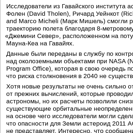
Исследователи из Гавайского института 
Фолен
(David
Tholen), Ричард Уейнкот
(Ri
and Marco Micheli
(
Марк Мишель) смогли р
траекторию полета благодаря 8-метровому
«
Джемини Север», расположенном на пот
Мауна-Кеа на Гавайях.
Данные были переданы в службу по конт
над околоземными объектами при NASA
(
Program Office), которая в свою очередь 
что риска столкновения в 2040 не существ
Хотя новые результаты не очень сильно 
от прежних вычислений, которые проводи
астрономы, но их расчеты позволили сниз
существующие орбитальные неопределен
на основе чего исследователи могли сдел
что опасности для Земли астероид 2011 
не представляет. Интересно, что сообщен