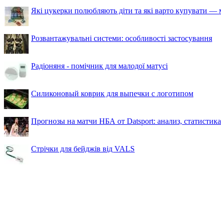
Які цукерки полюбляють діти та які варто купувати — м
Розвантажувальні системи: особливості застосування
Радіоняня - помічник для малодої матусі
Силиконовый коврик для выпечки с логотипом
Прогнозы на матчи НБА от Datsport: анализ, статистик
Стрічки для бейджів від VALS