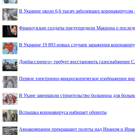
В Украине около 6,6 тысяч заболевших коронавирусом -
Французские солдаты предупредили Макрона о последс
В Украине 19 893 новых случаев заражения коронавир
Донбассэнерго» требует восстановить газоснабжение 
Первое электронно-микроскопическое изображение ви
В Ухане завершили строительство больницы для больн
Вспышка коронавируса набирает обороты
Авиакомпании прекращают полеты над Ираном и Ира