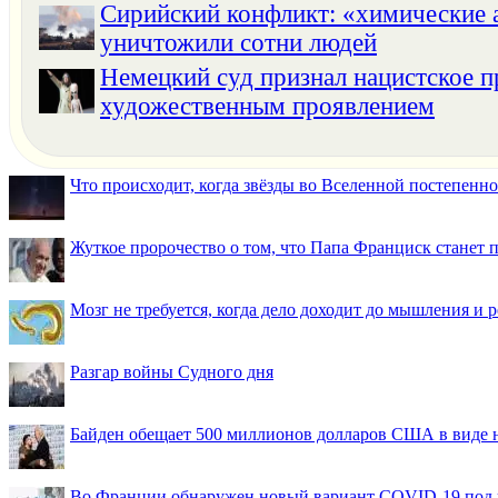
Сирийский конфликт: «химические 
уничтожили сотни людей
Немецкий суд признал нацистское п
художественным проявлением
Что происходит, когда звёзды во Вселенной постепенно 
Жуткое пророчество о том, что Папа Франциск станет
Мозг не требуется, когда дело доходит до мышления и
Разгар войны Судного дня
Байден обещает 500 миллионов долларов США в виде
Во Франции обнаружен новый вариант COVID-19 под 