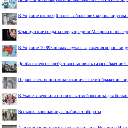
В Украине около 6,6 тысяч заболевших коронавирусом -
Французские солдаты предупредили Макрона о последс
В Украине 19 893 новых случаев заражения коронавир
Донбассэнерго» требует восстановить газоснабжение 
Первое электронно-микроскопическое изображение ви
В Ухане завершили строительство больницы для больн
Вспышка коронавируса набирает обороты
Авиакомпании прекращают полеты над Ираном и Ира