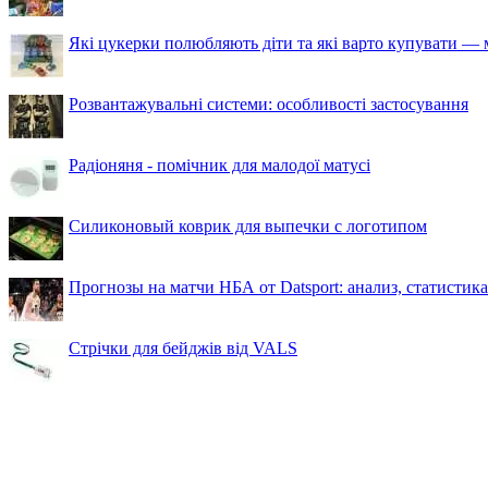
Які цукерки полюбляють діти та які варто купувати — м
Розвантажувальні системи: особливості застосування
Радіоняня - помічник для малодої матусі
Силиконовый коврик для выпечки с логотипом
Прогнозы на матчи НБА от Datsport: анализ, статистик
Стрічки для бейджів від VALS