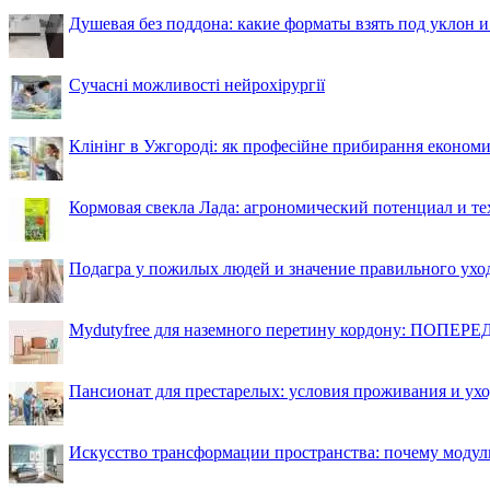
Душевая без поддона: какие форматы взять под уклон 
Сучасні можливості нейрохірургії
Клінінг в Ужгороді: як професійне прибирання економи
Кормовая свекла Лада: агрономический потенциал и т
Подагра у пожилых людей и значение правильного ухо
Mydutyfree для наземного перетину кордону: ПОПЕРЕД
Пансионат для престарелых: условия проживания и ухо
Искусство трансформации пространства: почему моду