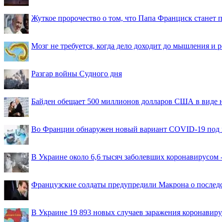
Жуткое пророчество о том, что Папа Франциск станет
Мозг не требуется, когда дело доходит до мышления и
Разгар войны Судного дня
Байден обещает 500 миллионов долларов США в виде
Во Франции обнаружен новый вариант COVID-19 под 
В Украине около 6,6 тысяч заболевших коронавирусом -
Французские солдаты предупредили Макрона о последс
В Украине 19 893 новых случаев заражения коронавир