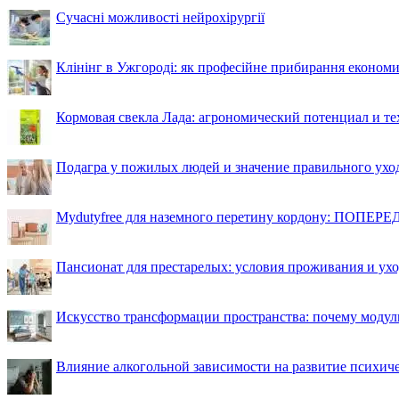
Сучасні можливості нейрохірургії
Клінінг в Ужгороді: як професійне прибирання економи
Кормовая свекла Лада: агрономический потенциал и т
Подагра у пожилых людей и значение правильного ухо
Mydutyfree для наземного перетину кордону: ПОПЕРЕД
Пансионат для престарелых: условия проживания и ухо
Искусство трансформации пространства: почему моду
Влияние алкогольной зависимости на развитие психи