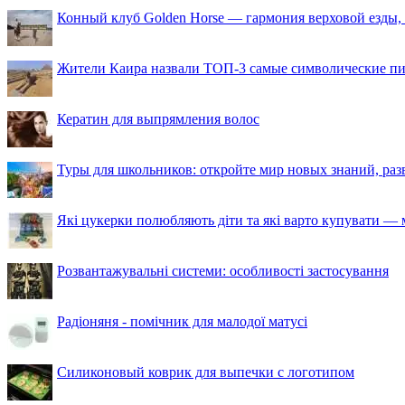
Конный клуб Golden Horse — гармония верховой езды,
Жители Каира назвали ТОП-3 самые символические п
Кератин для выпрямления волос
Туры для школьников: откройте мир новых знаний, ра
Які цукерки полюбляють діти та які варто купувати — м
Розвантажувальні системи: особливості застосування
Радіоняня - помічник для малодої матусі
Силиконовый коврик для выпечки с логотипом