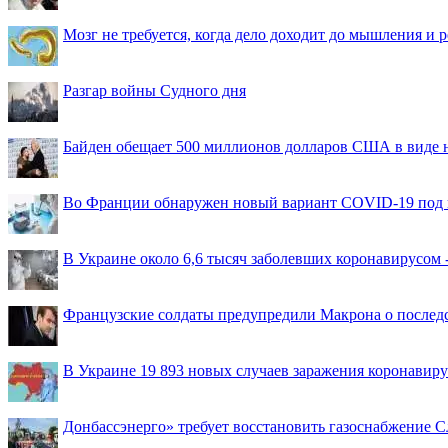
Мозг не требуется, когда дело доходит до мышления и
Разгар войны Судного дня
Байден обещает 500 миллионов долларов США в виде
Во Франции обнаружен новый вариант COVID-19 под 
В Украине около 6,6 тысяч заболевших коронавирусом -
Французские солдаты предупредили Макрона о последс
В Украине 19 893 новых случаев заражения коронавир
Донбассэнерго» требует восстановить газоснабжение 