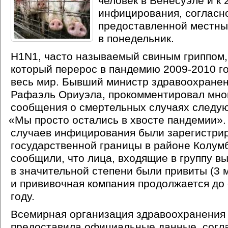
человек в Венесуэле и к 
инфицирования, согласн
предоставленной местны
в понедельник.
H1N1, часто называемый свиным гриппом,
который перерос в пандемию 2009-2010 г
весь мир. Бывший министр здравоохране
Рафаэль Ориуэла, прокомментировал мн
сообщения о смертельных случаях следу
«
Мы просто остались в хвосте пандемии»
случаев инфицирования были зарегистри
государственной границы в районе Колум
сообщили, что лица, входящие в группу вы
в значительной степени были привиты
(3
м
и прививочная компания продолжается до 
году.
Всемирная организация здравоохранения
предоставила официальные данные, согл