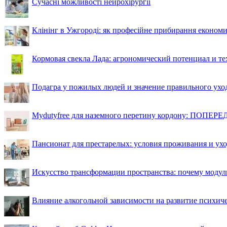
Сучасні можливості нейрохірургії
Клінінг в Ужгороді: як професійне прибирання економи
Кормовая свекла Лада: агрономический потенциал и т
Подагра у пожилых людей и значение правильного ухо
Mydutyfree для наземного перетину кордону: ПОПЕРЕД
Пансионат для престарелых: условия проживания и ухо
Искусство трансформации пространства: почему моду
Влияние алкогольной зависимости на развитие психи