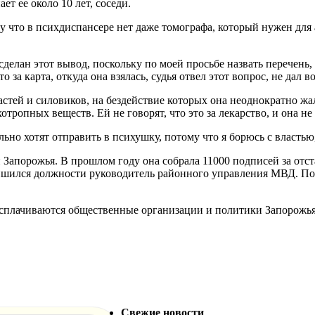
ет ее около 10 лет, соседи.
у что в психдиспансере нет даже томографа, который нужен дл
сделан этот вывод, поскольку по моей просьбе назвать перечень,
то за карта, откуда она взялась, судья отвел этот вопрос, не да
ластей и силовиков, на бездействие которых она неоднократно ж
отропных веществ. Ей не говорят, что это за лекарство, и она н
льно хотят отправить в психушку, потому что я борюсь с властью
 Запорожья. В прошлом году она собрала 11000 подписей за отс
ишился должности руководитель районного управления МВД. Пок
сплачиваются общественные организации и политики Запорожья,
Свежие новости