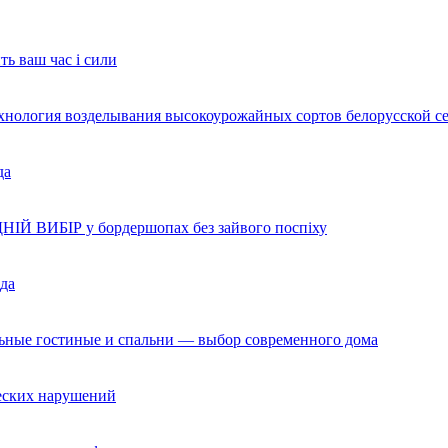
ть ваш час і сили
ехнология возделывания высокоурожайных сортов белорусской с
да
НІЙ ВИБІР у бордершопах без зайвого поспіху
да
льные гостиные и спальни — выбор современного дома
ческих нарушений