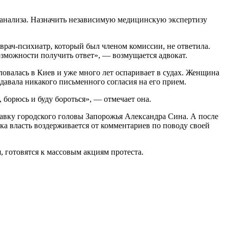
я анализа. Назначить независимую медицинскую экспертизу
 врач-психиатр, который был членом комиссии, не ответила.
л возможности получить ответ», — возмущается адвокат.
аловалась в Киев и уже много лет оспаривает в судах. Женщина
е давала никакого письменного согласия на его прием.
, борюсь и буду бороться», — отмечает она.
тавку городского головы Запорожья Александра Сина. А после
а власть воздерживается от комментариев по поводу своей
 готовятся к массовым акциям протеста.