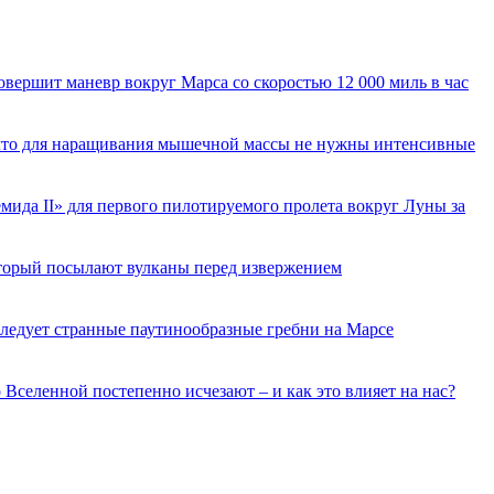
вершит маневр вокруг Марса со скоростью 12 000 миль в час
 что для наращивания мышечной массы не нужны интенсивные
ида II» для первого пилотируемого пролета вокруг Луны за
торый посылают вулканы перед извержением
ледует странные паутинообразные гребни на Марсе
о Вселенной постепенно исчезают – и как это влияет на нас?