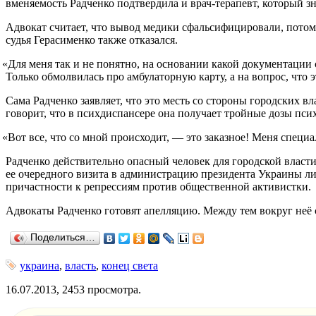
вменяемость Радченко подтвердила и врач-терапевт, который зна
Адвокат считает, что вывод медики сфальсифицировали, потом
судья Герасименко также отказался.
«
Для меня так и не понятно, на основании какой документации 
Только обмолвилась про амбулаторную карту, а на вопрос, что э
Сама Радченко заявляет, что это месть со стороны городских в
говорит, что в психдиспансере она получает тройные дозы псих
«
Вот все, что со мной происходит, — это заказное! Меня специа
Радченко действительно опасный человек для городской власти
ее очередного визита в администрацию президента Украины л
причастности к репрессиям против общественной активистки.
Адвокаты Радченко готовят апелляцию. Между тем вокруг неё 
Поделиться…
украина
,
власть
,
конец света
16.07.2013, 2453 просмотра.