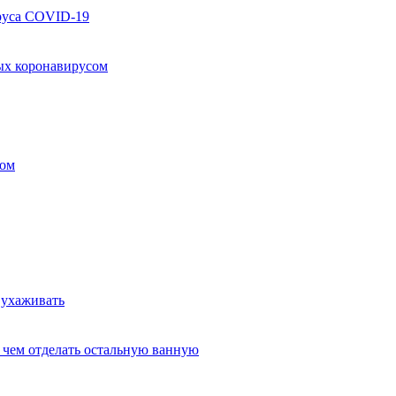
руса COVID-19
ых коронавирусом
ком
 ухаживать
и чем отделать остальную ванную