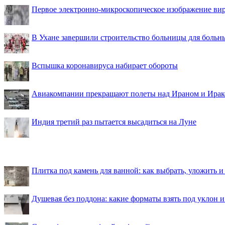
Первое электронно-микроскопическое изображение ви
В Ухане завершили строительство больницы для больн
Вспышка коронавируса набирает обороты
Авиакомпании прекращают полеты над Ираном и Ира
Индия третий раз пытается высадиться на Луне
Плитка под камень для ванной: как выбрать, уложить и
Душевая без поддона: какие форматы взять под уклон 