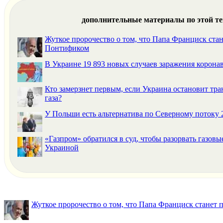
дополнительные материалы по этой т
Жуткое пророчество о том, что Папа Франциск ста
Понтификом
В Украине 19 893 новых случаев заражения корона
Кто замерзнет первым, если Украина остановит тра
газа?
У Польши есть альтернатива по Северному потоку 
«Газпром» обратился в суд, чтобы разорвать газовы
Украиной
Жуткое пророчество о том, что Папа Франциск станет