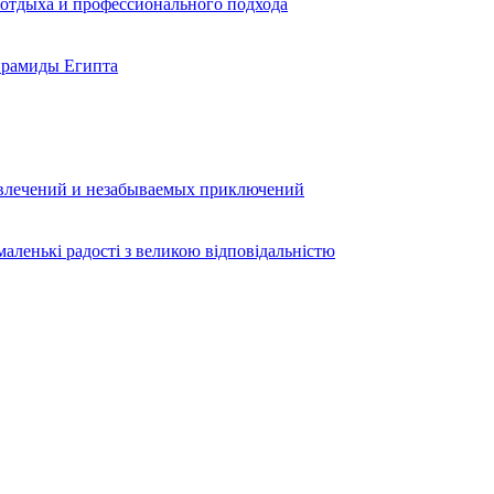
 отдыха и профессионального подхода
ирамиды Египта
звлечений и незабываемых приключений
аленькі радості з великою відповідальністю