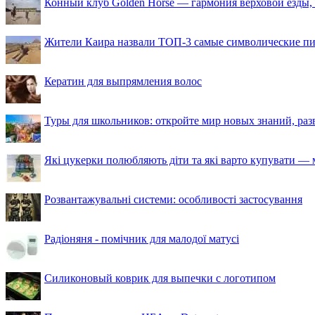
Конный клуб Golden Horse — гармония верховой езды,
Жители Каира назвали ТОП-3 самые символические п
Кератин для выпрямления волос
Туры для школьников: откройте мир новых знаний, ра
Які цукерки полюбляють діти та які варто купувати — м
Розвантажувальні системи: особливості застосування
Радіоняня - помічник для малодої матусі
Силиконовый коврик для выпечки с логотипом