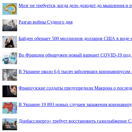
Мозг не требуется, когда дело доходит до мышления и
Разгар войны Судного дня
Байден обещает 500 миллионов долларов США в виде
Во Франции обнаружен новый вариант COVID-19 под 
В Украине около 6,6 тысяч заболевших коронавирусом -
Французские солдаты предупредили Макрона о последс
В Украине 19 893 новых случаев заражения коронавир
Донбассэнерго» требует восстановить газоснабжение 