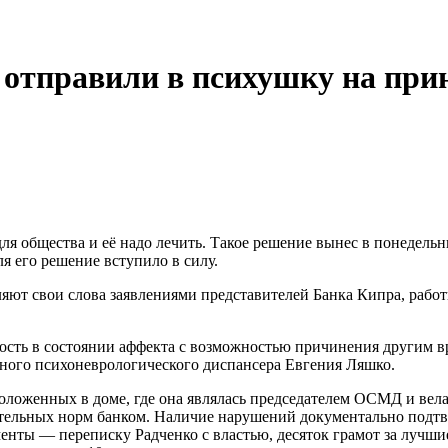
 отправили в психушку на при
для общества и её надо лечить. Такое решение вынес в понедел
я его решение вступило в силу.
яют свои слова заявлениями представителей Банка Кипра, рабо
ость в состоянии аффекта с возможностью причинения другим вр
тного психоневрологического диспансера Евгения Ляшко.
положенных в доме, где она являлась председателем ОСМД и вел
ительных норм банком. Наличие нарушений документально подтв
енты — переписку Радченко с властью, десяток грамот за лучш