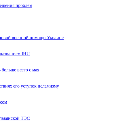
 решения проблем
 новой военной помощи Украине
названием IHU
 больше всего с мая
твиях его уступок исламизму
усом
Славянской ТЭС