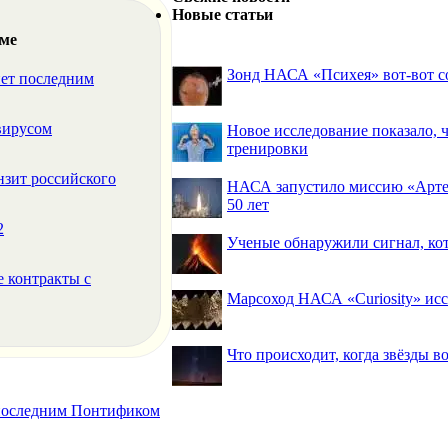
Новые статьи
еме
Зонд НАСА «Психея» вот-вот со
нет последним
вирусом
Новое исследование показало,
тренировки
нзит российского
НАСА запустило миссию «Артем
50 лет
2
Ученые обнаружили сигнал, ко
е контракты с
Марсоход НАСА «Curiosity» исс
Что происходит, когда звёзды в
 последним Понтификом