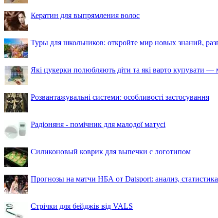
Кератин для выпрямления волос
Туры для школьников: откройте мир новых знаний, ра
Які цукерки полюбляють діти та які варто купувати — м
Розвантажувальні системи: особливості застосування
Радіоняня - помічник для малодої матусі
Силиконовый коврик для выпечки с логотипом
Прогнозы на матчи НБА от Datsport: анализ, статистик
Стрічки для бейджів від VALS