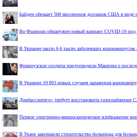
Байден обещает 500 миллионов долларов США в виде
Во Франции обнаружен новый вариант COVID-19 под 
В Украине около 6,6 тысяч заболевших коронавирусом -
Французские солдаты предупредили Макрона о последс
В Украине 19 893 новых случаев заражения коронавир
Донбассэнерго» требует восстановить газоснабжение 
Первое электронно-микроскопическое изображение ви
В Ухане завершили строительство больницы для больн