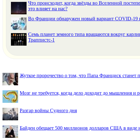
Что происходит, когда звёзды во Вселенной постепе
это влияет на нас?
Во Франции обнаружен новый вариант COVID-19 
Семь планет земного типа вращаются вокруг карли
Траппистс-1
Жуткое пророчество о том, что Папа Франциск станет
Мозг не требуется, когда дело доходит до мышления и
Разгар войны Судного дня
Байден обещает 500 миллионов долларов США в виде