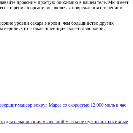
, давайте проясним простую биохимию в вашем теле. Мы имеет
сс старения в организме, включая повреждения с течением
высокие уровни сахара в крови, чем большинство других
ы верили, что
«
такая пшеница» является здоровой.
вершит маневр вокруг Марса со скоростью 12 000 миль в час
 что для наращивания мышечной массы не нужны интенсивные