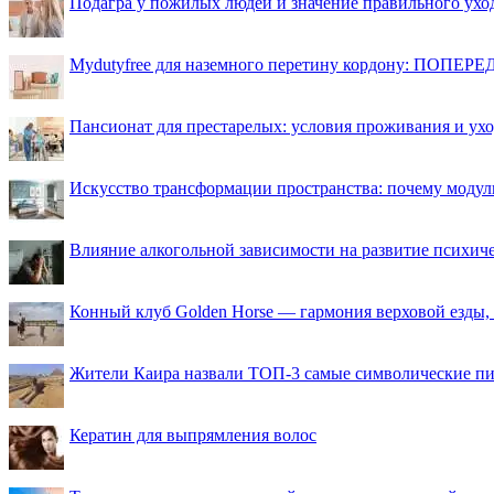
Подагра у пожилых людей и значение правильного ухо
Mydutyfree для наземного перетину кордону: ПОПЕРЕД
Пансионат для престарелых: условия проживания и ухо
Искусство трансформации пространства: почему моду
Влияние алкогольной зависимости на развитие психи
Конный клуб Golden Horse — гармония верховой езды,
Жители Каира назвали ТОП-3 самые символические п
Кератин для выпрямления волос