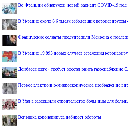
Во Франции обнаружен новый вариант COVID-19 под 
В Украине около 6,6 тысяч заболевших коронавирусом -
Французские солдаты предупредили Макрона о последс
В Украине 19 893 новых случаев заражения коронавир
Донбассэнерго» требует восстановить газоснабжение 
Первое электронно-микроскопическое изображение ви
В Ухане завершили строительство больницы для больн
Вспышка коронавируса набирает обороты