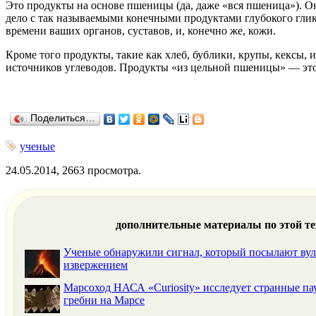
Это продукты на основе пшеницы
(
да, даже
«
вся пшеница»). О
дело с так называемыми конечными продуктами глубокого глик
времени ваших органов, суставов, и, конечно же, кожи.
Кроме того продукты, такие как хлеб, бублики, крупы, кексы,
источников углеводов. Продукты
«
из цельной пшеницы» — это
Поделиться…
ученые
24.05.2014, 2663 просмотра.
дополнительные материалы по этой т
Ученые обнаружили сигнал, который посылают ву
извержением
Марсоход НАСА «Curiosity» исследует странные п
гребни на Марсе