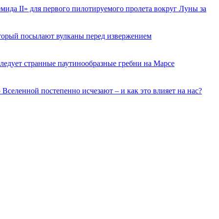
ида II» для первого пилотируемого пролета вокруг Луны за
торый посылают вулканы перед извержением
ледует странные паутинообразные гребни на Марсе
о Вселенной постепенно исчезают – и как это влияет на нас?