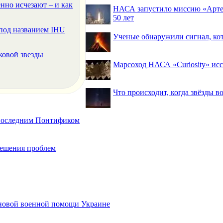
нно исчезают – и как
НАСА запустило миссию «Артем
50 лет
под названием IHU
Ученые обнаружили сигнал, ко
ковой звезды
Марсоход НАСА «Curiosity» исс
Что происходит, когда звёзды в
 последним Понтификом
 решения проблем
 новой военной помощи Украине