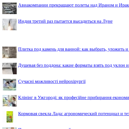
Авиакомпании прекращают полеты над Ираном и Ира
Индия третий раз пытается высадиться на Луне
Плитка под камень для ванной: как выбрать, уложить и
Душевая без поддона: какие форматы взять под уклон 
Сучасні можливості нейрохірургії
Клінінг в Ужгороді: як професійне прибирання економи
Кормовая свекла Лада: агрономический потенциал и т