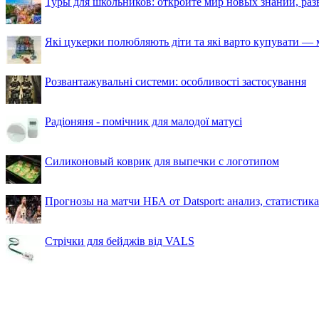
Туры для школьников: откройте мир новых знаний, ра
Які цукерки полюбляють діти та які варто купувати — м
Розвантажувальні системи: особливості застосування
Радіоняня - помічник для малодої матусі
Силиконовый коврик для выпечки с логотипом
Прогнозы на матчи НБА от Datsport: анализ, статистик
Стрічки для бейджів від VALS