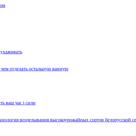
ком
 ухаживать
и чем отделать остальную ванную
ть ваш час і сили
ехнология возделывания высокоурожайных сортов белорусской с