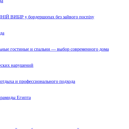
да
НІЙ ВИБІР у бордершопах без зайвого поспіху
да
льные гостиные и спальни — выбор современного дома
ческих нарушений
 отдыха и профессионального подхода
ирамиды Египта