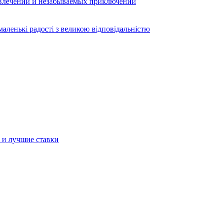
звлечений и незабываемых приключений
аленькі радості з великою відповідальністю
а и лучшие ставки