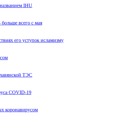
названием IHU
 больше всего с мая
твиях его уступок исламизму
усом
Славянской ТЭС
руса COVID-19
ых коронавирусом