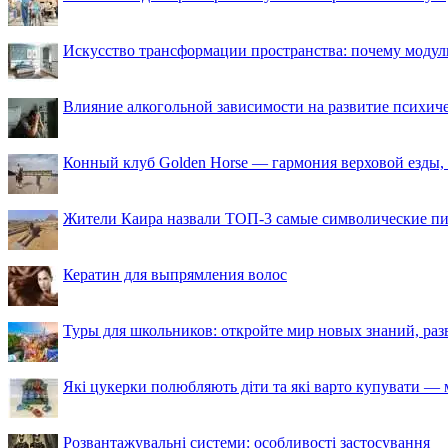
Искусство трансформации пространства: почему моду
Влияние алкогольной зависимости на развитие психи
Конный клуб Golden Horse — гармония верховой езды,
Жители Каира назвали ТОП-3 самые символические п
Кератин для выпрямления волос
Туры для школьников: откройте мир новых знаний, ра
Які цукерки полюбляють діти та які варто купувати — м
Розвантажувальні системи: особливості застосування