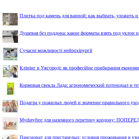
Плитка под камень для ванной: как выбрать, уложить и
Душевая без поддона: какие форматы взять под уклон 
Сучасні можливості нейрохірургії
Клінінг в Ужгороді: як професійне прибирання економи
Кормовая свекла Лада: агрономический потенциал и т
Подагра у пожилых людей и значение правильного ухо
Mydutyfree для наземного перетину кордону: ПОПЕРЕД
Пансионат для престарелых: условия проживания и ухо