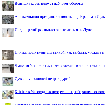
Вспышка коронавируса набирает обороты
Авиакомпании прекращают полеты над Ираном и Ира
Индия третий раз пытается высадиться на Луне
Плитка под камень для ванной: как выбрать, уложить и
Душевая без поддона: какие форматы взять под уклон 
Сучасні можливості нейрохірургії
Клінінг в Ужгороді: як професійне прибирання економи
Кормовая свекла Лада: агрономический потенциал и т