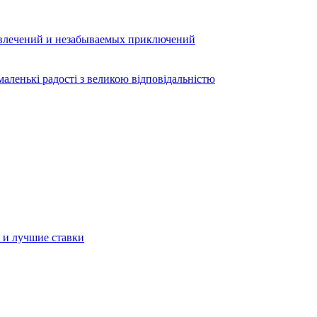
звлечений и незабываемых приключений
аленькі радості з великою відповідальністю
а и лучшие ставки