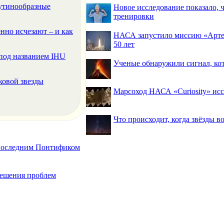
аутинообразные
Новое исследование показало,
тренировки
нно исчезают – и как
НАСА запустило миссию «Артем
50 лет
под названием IHU
Ученые обнаружили сигнал, ко
ковой звезды
Марсоход НАСА «Curiosity» исс
Что происходит, когда звёзды в
 последним Понтификом
 решения проблем