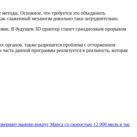
 методы. Основное, что требуется это объединить
как слаженный механизм довольно таки затруднительно.
знями, В будущем 3D принтер станет грандиозным прорывом
их органов, также разрешится проблема с отторжением
 часть данной программы реализуется в реальность, которая
вершит маневр вокруг Марса со скоростью 12 000 миль в час