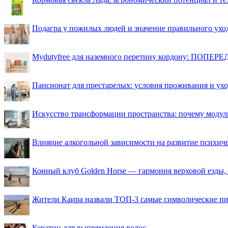
Подагра у пожилых людей и значение правильного ухо
Mydutyfree для наземного перетину кордону: ПОПЕРЕД
Пансионат для престарелых: условия проживания и ухо
Искусство трансформации пространства: почему моду
Влияние алкогольной зависимости на развитие психи
Конный клуб Golden Horse — гармония верховой езды,
Жители Каира назвали ТОП-3 самые символические п
Кератин для выпрямления волос