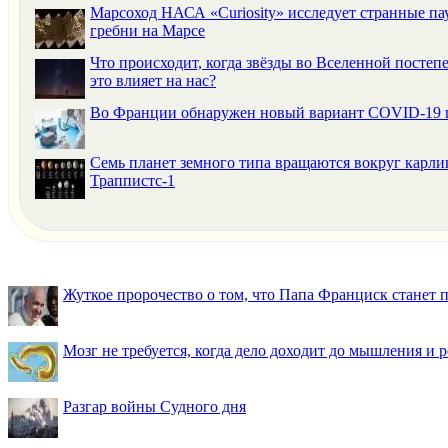
Марсоход НАСА «Curiosity» исследует странные п
гребни на Марсе
Что происходит, когда звёзды во Вселенной постепе
это влияет на нас?
Во Франции обнаружен новый вариант COVID-19 
Семь планет земного типа вращаются вокруг карли
Траппистс-1
Жуткое пророчество о том, что Папа Франциск станет
Мозг не требуется, когда дело доходит до мышления и
Разгар войны Судного дня