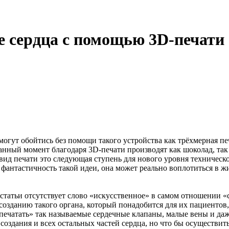
е сердца с помощью 3D-печати
могут обойтись без помощи такого устройства как трёхмерная п
анный момент благодаря 3D-печати производят как шоколад, та
 вид печати это следующая ступень для нового уровня техничес
у фантастичность такой идеи, она может реально воплотиться в
статьи отсутствует слово
«
искусственное» в самом отношении
«
зданию такого органа, который понадобится для их пациентов,
печатать» так называемые сердечные клапаны, малые вены и даж
оздания и всех остальных частей сердца, но что бы осуществить