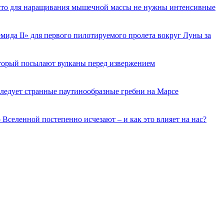
 что для наращивания мышечной массы не нужны интенсивные
ида II» для первого пилотируемого пролета вокруг Луны за
торый посылают вулканы перед извержением
ледует странные паутинообразные гребни на Марсе
о Вселенной постепенно исчезают – и как это влияет на нас?