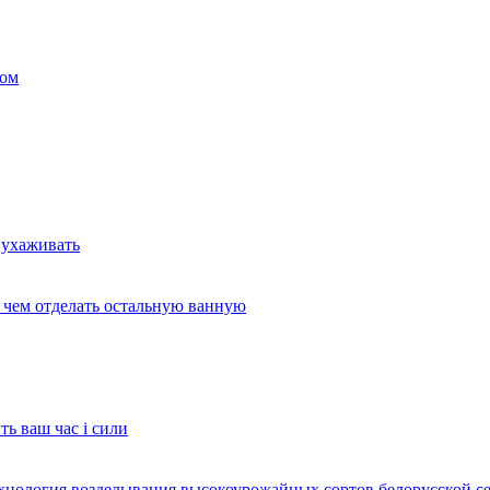
ком
 ухаживать
и чем отделать остальную ванную
ть ваш час і сили
ехнология возделывания высокоурожайных сортов белорусской с