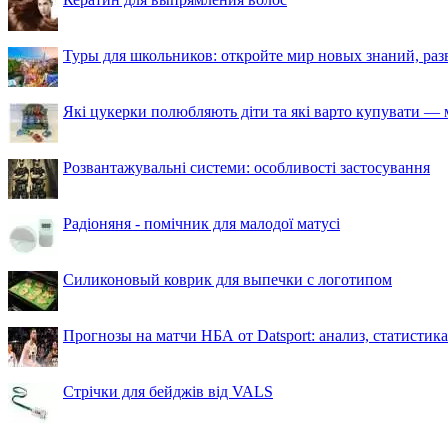
Туры для школьников: откройте мир новых знаний, ра
Які цукерки полюбляють діти та які варто купувати — м
Розвантажувальні системи: особливості застосування
Радіоняня - помічник для малодої матусі
Силиконовый коврик для выпечки с логотипом
Прогнозы на матчи НБА от Datsport: анализ, статистик
Стрічки для бейджів від VALS