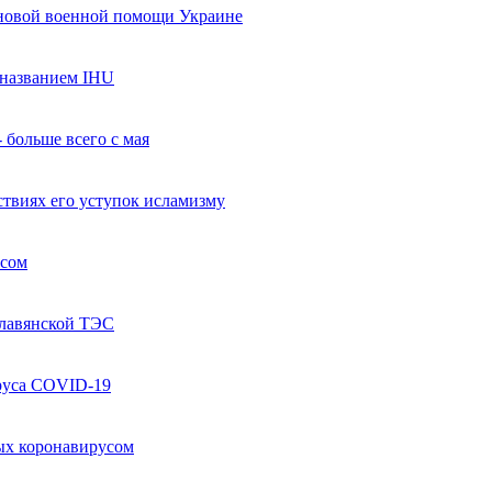
 новой военной помощи Украине
названием IHU
 больше всего с мая
твиях его уступок исламизму
усом
Славянской ТЭС
руса COVID-19
ых коронавирусом