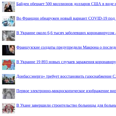
Байден обещает 500 миллионов долларов США в виде
Во Франции обнаружен новый вариант COVID-19 под 
В Украине около 6,6 тысяч заболевших коронавирусом -
Французские солдаты предупредили Макрона о последс
В Украине 19 893 новых случаев заражения коронавир
Донбассэнерго» требует восстановить газоснабжение 
Первое электронно-микроскопическое изображение ви
В Ухане завершили строительство больницы для больн