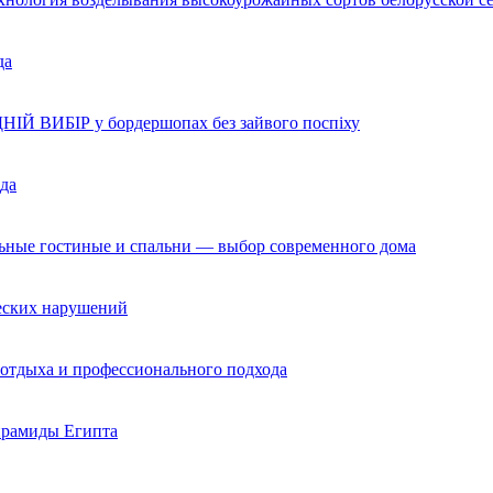
да
НІЙ ВИБІР у бордершопах без зайвого поспіху
да
льные гостиные и спальни — выбор современного дома
ческих нарушений
 отдыха и профессионального подхода
ирамиды Египта